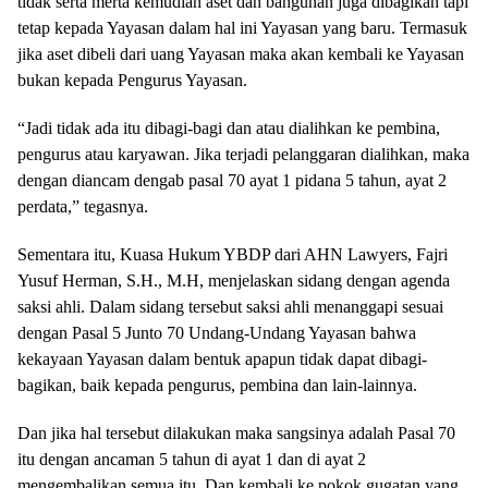
tidak serta merta kemudian aset dan bangunan juga dibagikan tapi
tetap kepada Yayasan dalam hal ini Yayasan yang baru. Termasuk
jika aset dibeli dari uang Yayasan maka akan kembali ke Yayasan
bukan kepada Pengurus Yayasan.
“Jadi tidak ada itu dibagi-bagi dan atau dialihkan ke pembina,
pengurus atau karyawan. Jika terjadi pelanggaran dialihkan, maka
dengan diancam dengab pasal 70 ayat 1 pidana 5 tahun, ayat 2
perdata,” tegasnya.
Sementara itu, Kuasa Hukum YBDP dari AHN Lawyers, Fajri
Yusuf Herman, S.H., M.H, menjelaskan sidang dengan agenda
saksi ahli. Dalam sidang tersebut saksi ahli menanggapi sesuai
dengan Pasal 5 Junto 70 Undang-Undang Yayasan bahwa
kekayaan Yayasan dalam bentuk apapun tidak dapat dibagi-
bagikan, baik kepada pengurus, pembina dan lain-lainnya.
Dan jika hal tersebut dilakukan maka sangsinya adalah Pasal 70
itu dengan ancaman 5 tahun di ayat 1 dan di ayat 2
mengembalikan semua itu. Dan kembali ke pokok gugatan yang