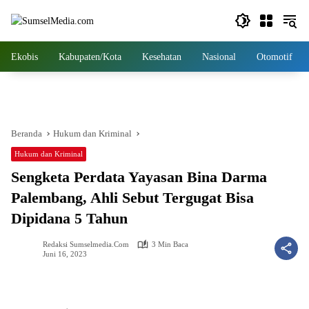
Langsung
ke
konten
Ekobis
Kabupaten/Kota
Kesehatan
Nasional
Otomotif
Beranda
Hukum dan Kriminal
Hukum dan Kriminal
Sengketa Perdata Yayasan Bina Darma
Palembang, Ahli Sebut Tergugat Bisa
Dipidana 5 Tahun
Redaksi Sumselmedia.com
3 Min Baca
Juni 16, 2023