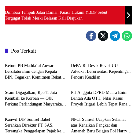
Diimbau Tempuh Jalan Damai, Kuasa Hukum YBDP Sebut
Tergugat Tolak Meski Belasan Kali Diajukan
Pos Terkait
Hukum dan Kriminal
Hukum dan Kriminal
Ketum PB Mathla’ul Anwar
DePA-RI Desak Revisi UU
Bersilaturahim dengan Kepala
Advokat Berorientasi Kepentingan
BIN, Tegaskan Komitmen Rekat
Pencari Keadilan
Hukum dan Kriminal
Hukum dan Kriminal
Persatuan dan Kemajuan NKRI
Scam Digagalkan, Rp541 Juta
PH Anggota DPRD Muara Enim
Kembali ke Korban — OJK
Bantah Ada OTT, Nilai Kasus
Perkuat Perlindungan Masyarakat
Proyek Irigasi Lebih Tepat Ranah
Hukum dan Kriminal
Hukum dan Kriminal
Sumsel
Administratif
Kanwil DJP Sumsel Babel
NPCI Sumsel Ucapkan Selamat
Serahkan Direktur PT SAS,
atas Kenaikan Pangkat dan
Tersangka Penggelapan Pajak ke
Amanah Baru Brigjen Pol Harryo
Kejaksaan
Sugihhartono