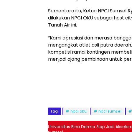
Sementara itu, Ketua NPCI Sumsel 
dilakukan NPCI OKU sebagai host city
Tanah Air ini.
“Kami apresiasi dan merasa bangga
mengangkat atlet asli putra daerah.
kompetisi ramai kontingen membeli a
menjadi ajang pembinaan untuk pers
Tag:
npci oku
npci sumsel
Universitas Bina Darma Siap Jadi Akseler