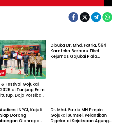
Olahraga
Dibuka Dr. Mhd. Fatria, 564
Karateka Berburu Tiket
Kejurnas Gojukai Piala
Kejagung RI di Kejurda
Sumsel 2026
aga
 & Festival Gojukai
2026 di Tanjung Enim
itutup, Dojo Porsiba
aga
Olahraga
Asam Sabet Juara
Audiensi NPCI, Kajati
Dr. Mhd. Fatria MH Pimpin
 Siap Dorong
Gojukai Sumsel, Pelantikan
bangan Olahraga
Digelar di Kejaksaan Agung
tas
RI