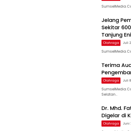
SumselMedia.C
Jelang Pem
Sekitar 60
Tanjung En
Olahraga
Juli 
SumselMedia.Co
Terima Aud
Pengembang
Olahraga
Juli 
SumselMedia.Co
Selatan…
Dr. Mhd. Fa
Digelar di 
Olahraga
Juni