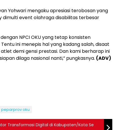
Ryan Yohwari mengaku apresiasi terobosan yang
 dimulti event olahraga disabilitas terbesar
 dengan NPCI OKU yang tetap konsisten
 Tentu ini menepis hal yang kadang salah, disaat
tlet demi gensi prestasi. Dan kami berharap ini
iapan dilaga nasional nanti,” pungkasnya.
(ADV)
peparprov oku
ator Transformasi Digital di Kabupaten/Kota Se