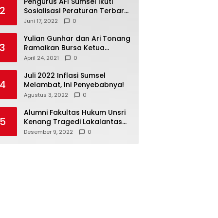
Pengurus AFI Sumsel Ikuti
2
Sosialisasi Peraturan Terbaru
Federasi Floorball
Juni 17, 2022
0
Internasional
Yulian Gunhar dan Ari Tonang
3
Ramaikan Bursa Ketua
Percasi Sumsel
April 24, 2021
0
Juli 2022 Inflasi Sumsel
4
Melambat, Ini Penyebabnya!
Agustus 3, 2022
0
Alumni Fakultas Hukum Unsri
5
Kenang Tragedi Lakalantas
28 Tahun Silam
Desember 9, 2022
0