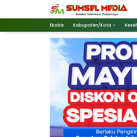
Langsung
ke
konten
Ekobis
Kabupaten/Kota
Kese