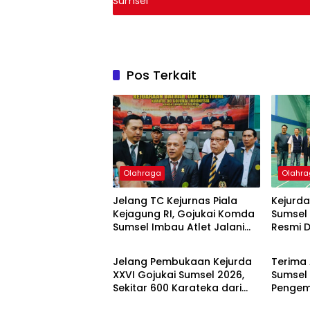
Sumsel
Pos Terkait
Olahraga
Olahr
Jelang TC Kejurnas Piala
Kejurda
Kejagung RI, Gojukai Komda
Sumsel 
Sumsel Imbau Atlet Jalani
Resmi D
Olahraga
Olahr
TC Mandiri di Daerah
Bukit 
Umum
Jelang Pembukaan Kejurda
Terima 
XXVI Gojukai Sumsel 2026,
Sumsel
Sekitar 600 Karateka dari
Pengem
Berbagai Dojo Padati
Disabili