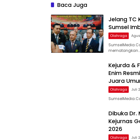
Tanjung Enim
Baca Juga
Jelang TC 
Sumsel Imb
Olahraga
Agus
SumselMedia.Co
mematangkan…
Kejurda & 
Enim Resmi
Juara Um
Olahraga
Juli 
SumselMedia.Com
Dibuka Dr. 
Kejurnas Go
2026
Olahraga
Juli 