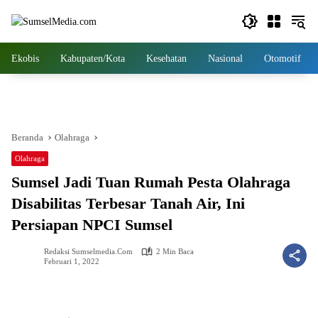
Langsung
ke
konten
Ekobis
Kabupaten/Kota
Kesehatan
Nasional
Otomotif
Beranda
Olahraga
Olahraga
Sumsel Jadi Tuan Rumah Pesta Olahraga
Disabilitas Terbesar Tanah Air, Ini
Persiapan NPCI Sumsel
Redaksi Sumselmedia.com
2 Min Baca
Februari 1, 2022