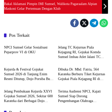
Bakal Aklamasi Pimpin IMI Sumsel, Walikota Pagaraalam Alpian
Maskoni Gelar Pertemuan Dengan Klub
Pos Terkait
Olahraga
Olahraga
NPCI Sumsel Gelar Sosialisasi
Jelang TC Kejurnas Piala
Peparprov VI di OKU
Kejagung RI, Gojukai Komda
Sumsel Imbau Atlet Jalani TC
Olahraga
Olahraga
Mandiri di Daerah
Kejurda & Festival Gojukai
Dibuka Dr. Mhd. Fatria, 564
Sumsel 2026 di Tanjung Enim
Karateka Berburu Tiket Kejurnas
Resmi Ditutup, Dojo Porsiba Bukit
Gojukai Piala Kejagung RI di
Olahraga
Olahraga
Asam Sabet Juara Umum
Kejurda Sumsel 2026
Jelang Pembukaan Kejurda XXVI
Terima Audiensi NPCI, Kajati
Gojukai Sumsel 2026, Sekitar 600
Sumsel Siap Dorong
Karateka dari Berbagai Dojo
Pengembangan Olahraga
Padati Tanjung Enim
Disabilitas