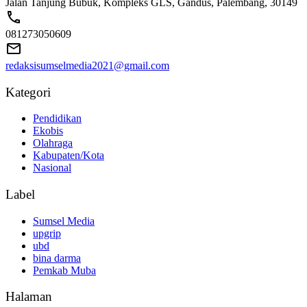
Jalan Tanjung Bubuk, Kompleks GLS, Gandus, Palembang, 30149
081273050609
redaksisumselmedia2021@gmail.com
Kategori
Pendidikan
Ekobis
Olahraga
Kabupaten/Kota
Nasional
Label
Sumsel Media
upgrip
ubd
bina darma
Pemkab Muba
Halaman