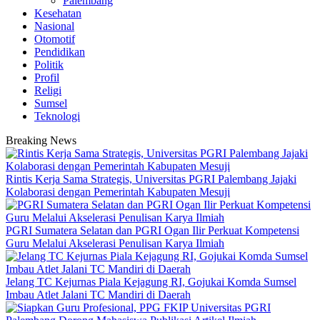
Palembang
Kesehatan
Nasional
Otomotif
Pendidikan
Politik
Profil
Religi
Sumsel
Teknologi
Breaking News
Rintis Kerja Sama Strategis, Universitas PGRI Palembang Jajaki
Kolaborasi dengan Pemerintah Kabupaten Mesuji
PGRI Sumatera Selatan dan PGRI Ogan Ilir Perkuat Kompetensi
Guru Melalui Akselerasi Penulisan Karya Ilmiah
Jelang TC Kejurnas Piala Kejagung RI, Gojukai Komda Sumsel
Imbau Atlet Jalani TC Mandiri di Daerah