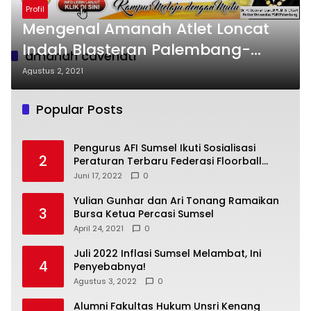
Profil
Mengenal Amanah Atlet Loncat
Indah Blasteran Palembang-
amanah cavenati
Italia, Akui Senang Banyak Fans
Agustus 2, 2021
Popular Posts
Pengurus AFI Sumsel Ikuti Sosialisasi
2
Peraturan Terbaru Federasi Floorball
Internasional
Juni 17, 2022
0
Yulian Gunhar dan Ari Tonang Ramaikan
3
Bursa Ketua Percasi Sumsel
April 24, 2021
0
Juli 2022 Inflasi Sumsel Melambat, Ini
4
Penyebabnya!
Agustus 3, 2022
0
Alumni Fakultas Hukum Unsri Kenang