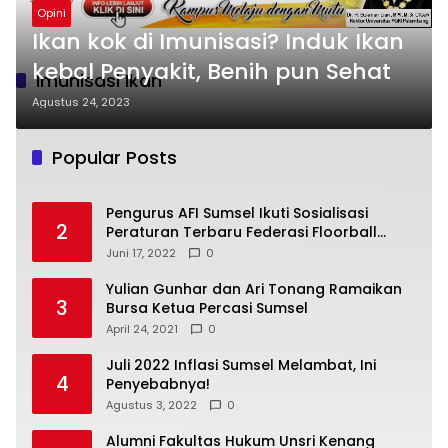
Opini
Ikan kok di Imunisasi? Induk Ikan
kebal Penyakit, Benih pun Sehat
Imunisasi Ikan
Agustus 24, 2023
Popular Posts
Pengurus AFI Sumsel Ikuti Sosialisasi
2
Peraturan Terbaru Federasi Floorball
Internasional
Juni 17, 2022
0
Yulian Gunhar dan Ari Tonang Ramaikan
3
Bursa Ketua Percasi Sumsel
April 24, 2021
0
Juli 2022 Inflasi Sumsel Melambat, Ini
4
Penyebabnya!
Agustus 3, 2022
0
Alumni Fakultas Hukum Unsri Kenang