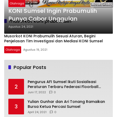
Olahraga
KONI Sumsel Ingin Prabumulih
Punya Cabor Unggulan
musorkot koni prabumulih
Agustus 24, 2021
Musorkot KONI Prabumulih Sesuai Aturan, Begini
Penjelasan Tim Investigasi dan Mediasi KONI Sumsel
Olahraga
Agustus 19, 2021
Popular Posts
Pengurus AFI Sumsel Ikuti Sosialisasi
2
Peraturan Terbaru Federasi Floorball
Internasional
Juni 17, 2022
0
Yulian Gunhar dan Ari Tonang Ramaikan
3
Bursa Ketua Percasi Sumsel
April 24, 2021
0