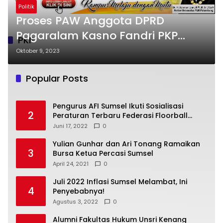
Politik
Proses PAW Anggota DPRD
Pagaralam Kasno Fandri PKP
PKP
Dinilai Kangkangi Putusan MK
Oktober 9, 2023
dan Kebijakan Partai
Popular Posts
Pengurus AFI Sumsel Ikuti Sosialisasi
2
Peraturan Terbaru Federasi Floorball
Internasional
Juni 17, 2022
0
Yulian Gunhar dan Ari Tonang Ramaikan
3
Bursa Ketua Percasi Sumsel
April 24, 2021
0
Juli 2022 Inflasi Sumsel Melambat, Ini
4
Penyebabnya!
Agustus 3, 2022
0
Alumni Fakultas Hukum Unsri Kenang