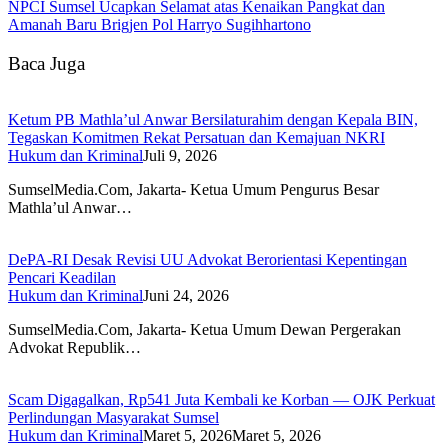
NPCI Sumsel Ucapkan Selamat atas Kenaikan Pangkat dan
Amanah Baru Brigjen Pol Harryo Sugihhartono
Baca Juga
Ketum PB Mathla’ul Anwar Bersilaturahim dengan Kepala BIN,
Tegaskan Komitmen Rekat Persatuan dan Kemajuan NKRI
Hukum dan Kriminal
Juli 9, 2026
SumselMedia.Com, Jakarta- Ketua Umum Pengurus Besar
Mathla’ul Anwar…
DePA-RI Desak Revisi UU Advokat Berorientasi Kepentingan
Pencari Keadilan
Hukum dan Kriminal
Juni 24, 2026
SumselMedia.Com, Jakarta- Ketua Umum Dewan Pergerakan
Advokat Republik…
Scam Digagalkan, Rp541 Juta Kembali ke Korban — OJK Perkuat
Perlindungan Masyarakat Sumsel
Hukum dan Kriminal
Maret 5, 2026
Maret 5, 2026