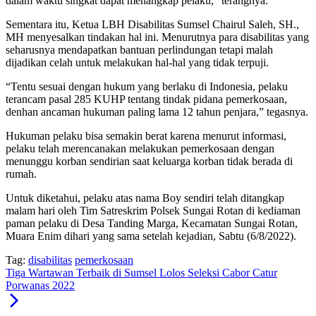
dalam waktu singkat dapat menangkap pelaku,” terangnya.
Sementara itu, Ketua LBH Disabilitas Sumsel Chairul Saleh, SH.,
MH menyesalkan tindakan hal ini. Menurutnya para disabilitas yang
seharusnya mendapatkan bantuan perlindungan tetapi malah
dijadikan celah untuk melakukan hal-hal yang tidak terpuji.
“Tentu sesuai dengan hukum yang berlaku di Indonesia, pelaku
terancam pasal 285 KUHP tentang tindak pidana pemerkosaan,
denhan ancaman hukuman paling lama 12 tahun penjara,” tegasnya.
Hukuman pelaku bisa semakin berat karena menurut informasi,
pelaku telah merencanakan melakukan pemerkosaan dengan
menunggu korban sendirian saat keluarga korban tidak berada di
rumah.
Untuk diketahui, pelaku atas nama Boy sendiri telah ditangkap
malam hari oleh Tim Satreskrim Polsek Sungai Rotan di kediaman
paman pelaku di Desa Tanding Marga, Kecamatan Sungai Rotan,
Muara Enim dihari yang sama setelah kejadian, Sabtu (6/8/2022).
Tag:
disabilitas
pemerkosaan
Tiga Wartawan Terbaik di Sumsel Lolos Seleksi Cabor Catur
Porwanas 2022