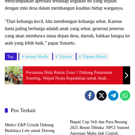
menyampaikan apresiasi terhadap kegiatan ini yang sejalan
dengan misi desa dalam membangun kualitas hidup warganya.
“Dari keluarga kecil, kita membangun keluarga sehat. Karena
harta paling berharga adalah anak yang sehat, generasi penerus
yang akan membawa masa depan desa, daerah, bahkan bangsa ke
arah yang lebih baik,” papar Sunarto.
Tag:
Sumsel Media
Tripatra
Tripatra Peduli
Pertamina Hulu Rokan Zona 1 Dukung Penurunan
Stunting, Wujud Nyata Kepedulian untuk Anak
Indonesia
Pos Terkait
Kabupaten/Kota
Bupati Cup Voli dan Para Renang
Medco E&P Grissik Dukung
2025 Resmi Dibuka: NPCI Sumsel
Budidaya Lele untuk Dorong
Apresiasi Muba Jadi Contoh