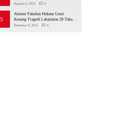
Agustus 3, 2022
0
Alumni Fakultas Hukum Unsri
5
Kenang Tragedi Lakalantas 28 Tahun
Silam
Desember 9, 2022
0