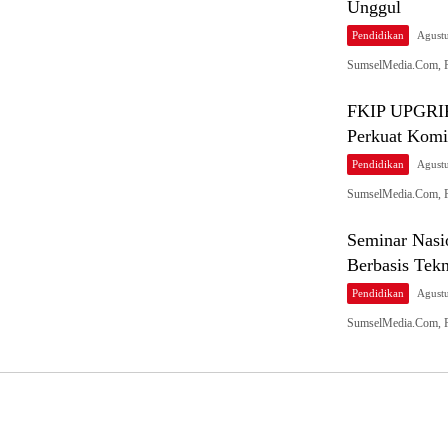
Unggul
Pendidikan
Agustu
SumselMedia.Com, P
FKIP UPGRIP 
Perkuat Komi
Pendidikan
Agustu
SumselMedia.Com, P
Seminar Nasi
Berbasis Tekn
Pendidikan
Agustu
SumselMedia.Com, P