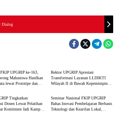
 Dialog
kan
Pendidikan
 FKIP UPGRIP ke-163,
Rektor UPGRIP Apresiasi
orong Mahasiswa Hasilkan
Transformasi Layanan LLDIKTI
ta lewat Prototipe dan
Wilayah II di Bawah Kepemimpinan
kan
Pendidikan
Prof. Ishaq Iskandar
RIP Tingkatkan
Seminar Nasional FKIP UPGRIP
si Dosen Lewat Pelatihan
Bahas Inovasi Pembelajaran Berbasis
uat Komitmen Jadi Kampus
Teknologi dan Kearifan Lokal,
Inovasi Digital
Hadirkan Pakar Nasional