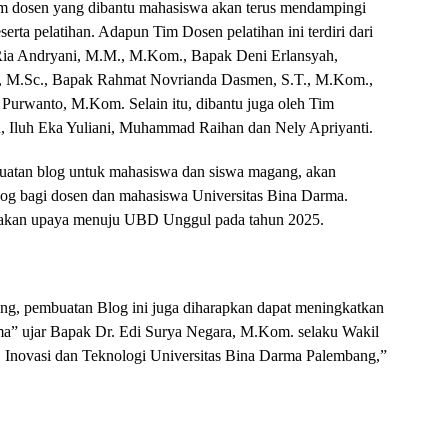
 tim dosen yang dibantu mahasiswa akan terus mendampingi
erta pelatihan. Adapun Tim Dosen pelatihan ini terdiri dari
Ria Andryani, M.M., M.Kom., Bapak Deni Erlansyah,
 M.Sc., Bapak Rahmat Novrianda Dasmen, S.T., M.Kom.,
Purwanto, M.Kom. Selain itu, dibantu juga oleh Tim
, Iluh Eka Yuliani, Muhammad Raihan dan Nely Apriyanti.
buatan blog untuk mahasiswa dan siswa magang, akan
log bagi dosen dan mahasiswa Universitas Bina Darma.
upakan upaya menuju UBD Unggul pada tahun 2025.
ang, pembuatan Blog ini juga diharapkan dapat meningkatkan
ma” ujar Bapak Dr. Edi Surya Negara, M.Kom. selaku Wakil
, Inovasi dan Teknologi Universitas Bina Darma Palembang,”