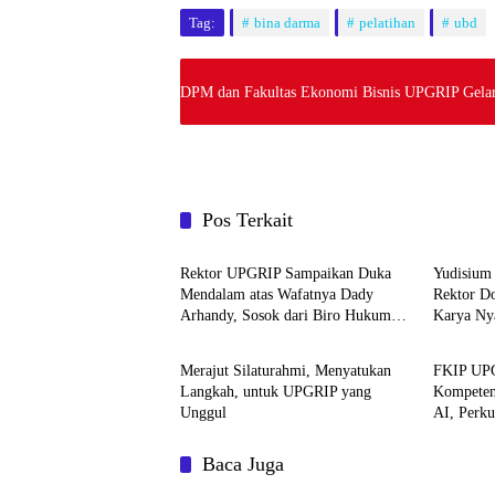
Tag:
bina darma
pelatihan
ubd
DPM dan Fakultas Ekonomi Bisnis UPGRIP Gelar
Pos Terkait
Pendidikan
Pendidi
Rektor UPGRIP Sampaikan Duka
Yudisium
Mendalam atas Wafatnya Dady
Rektor D
Arhandy, Sosok dari Biro Hukum
Karya Nya
Pendidikan
Pendidi
dan Ortala Kemendiktisaintek RI
Proyek
Merajut Silaturahmi, Menyatukan
FKIP UPG
Langkah, untuk UPGRIP yang
Kompeten
Unggul
AI, Perk
Berbasis 
Baca Juga