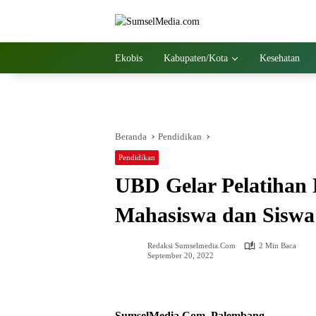
Langsung
ke
konten
Ekobis
Kabupaten/Kota
Kesehatan
Beranda
Pendidikan
Pendidikan
UBD Gelar Pelatihan
Mahasiswa dan Sisw
Redaksi Sumselmedia.com
2 Min Baca
September 20, 2022
SumselMedia.Com, Palembang-