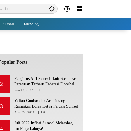
Sumsel
Teknologi
Popular Posts
Pengurus AFI Sumsel Ikuti Sosialisasi
2
Peraturan Terbaru Federasi Floorball
Internasional
Juni 17, 2022
0
Yulian Gunhar dan Ari Tonang
3
Ramaikan Bursa Ketua Percasi Sumsel
April 24, 2021
0
Juli 2022 Inflasi Sumsel Melambat,
4
Ini Penyebabnya!