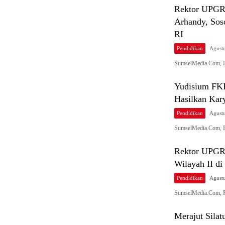
Rektor UPGR
Arhandy, Sos
RI
Pendidikan
Agustu
SumselMedia.Com, P
Yudisium FK
Hasilkan Kary
Pendidikan
Agustu
SumselMedia.Com, P
Rektor UPGRI
Wilayah II d
Pendidikan
Agustu
SumselMedia.Com, P
Merajut Sila