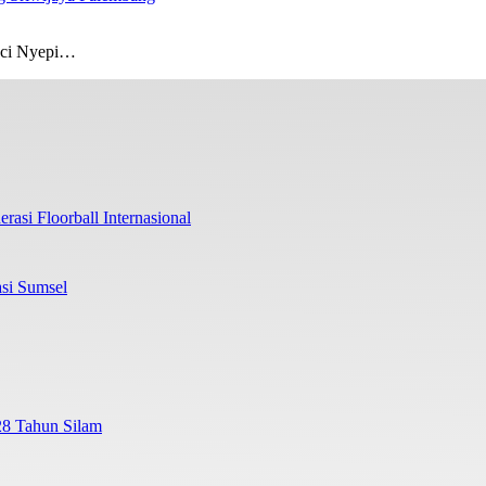
uci Nyepi…
rasi Floorball Internasional
si Sumsel
28 Tahun Silam