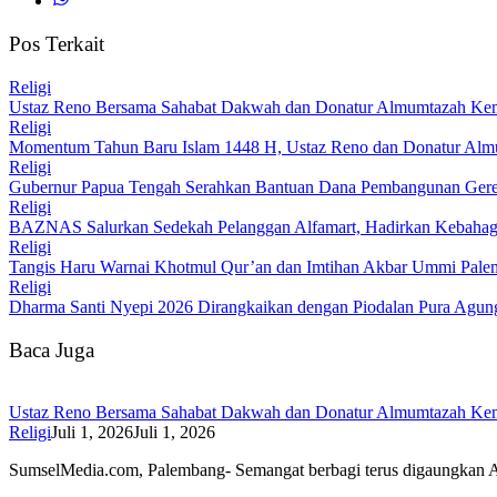
Pos Terkait
Religi
Ustaz Reno Bersama Sahabat Dakwah dan Donatur Almumtazah Kemb
Religi
Momentum Tahun Baru Islam 1448 H, Ustaz Reno dan Donatur Almu
Religi
Gubernur Papua Tengah Serahkan Bantuan Dana Pembangunan Gere
Religi
BAZNAS Salurkan Sedekah Pelanggan Alfamart, Hadirkan Kebahag
Religi
Tangis Haru Warnai Khotmul Qur’an dan Imtihan Akbar Ummi Palem
Religi
Dharma Santi Nyepi 2026 Dirangkaikan dengan Piodalan Pura Agun
Baca Juga
Ustaz Reno Bersama Sahabat Dakwah dan Donatur Almumtazah Kemb
Religi
Juli 1, 2026
Juli 1, 2026
SumselMedia.com, Palembang- Semangat berbagi terus digaungkan