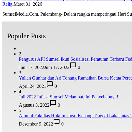
Religi
Maret 31, 2026
SumselMedia.Com, Palembang- Dalam rangka memperingati Hari S
Popular Posts
2
Pengurus AFI Sumsel Ikuti Sosialisasi Peraturan Terbaru Fede
Juni 17, 2022
Juni 17, 2022
0
3
Yulian Gunhar dan Ari Tonang Ramaikan Bursa Ketua Perca
April 24, 2021
0
4
Juli 2022 Inflasi Sumsel Melambat, Ini Penyebabnya!
Agustus 3, 2022
0
5
Alumni Fakultas Hukum Unsri Kenang Tragedi Lakalantas 
Desember 9, 2022
0