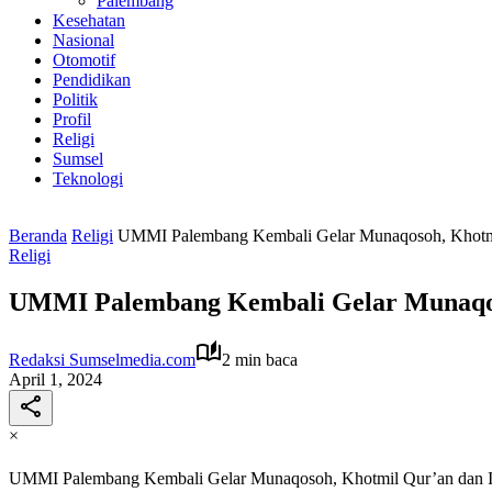
Palembang
Kesehatan
Nasional
Otomotif
Pendidikan
Politik
Profil
Religi
Sumsel
Teknologi
Beranda
Religi
UMMI Palembang Kembali Gelar Munaqosoh, Khotmi
Religi
UMMI Palembang Kembali Gelar Munaqos
Redaksi Sumselmedia.com
2 min baca
April 1, 2024
×
UMMI Palembang Kembali Gelar Munaqosoh, Khotmil Qur’an dan I