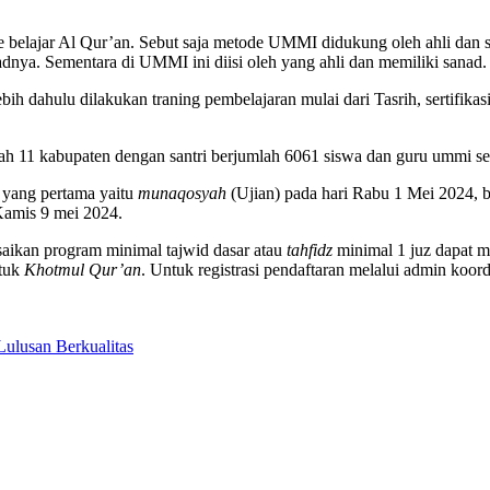
de belajar Al Qur’an. Sebut saja metode UMMI didukung oleh ahli dan
adnya. Sementara di UMMI ini diisi oleh yang ahli dan memiliki sanad.
 dahulu dilakukan traning pembelajaran mulai dari Tasrih, sertifika
lah 11 kabupaten dengan santri berjumlah 6061 siswa dan guru ummi s
n yang pertama yaitu
munaqosyah
(Ujian) pada hari Rabu 1 Mei 2024, b
Kamis 9 mei 2024.
saikan program minimal tajwid dasar atau
tahfidz
minimal 1 juz dapat m
tuk
Khotmul Qur’an
. Untuk registrasi pendaftaran melalui admin ko
ulusan Berkualitas