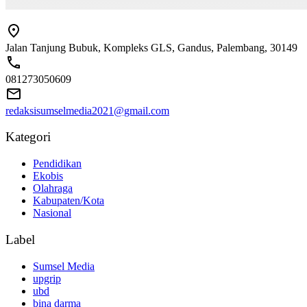
Jalan Tanjung Bubuk, Kompleks GLS, Gandus, Palembang, 30149
081273050609
redaksisumselmedia2021@gmail.com
Kategori
Pendidikan
Ekobis
Olahraga
Kabupaten/Kota
Nasional
Label
Sumsel Media
upgrip
ubd
bina darma