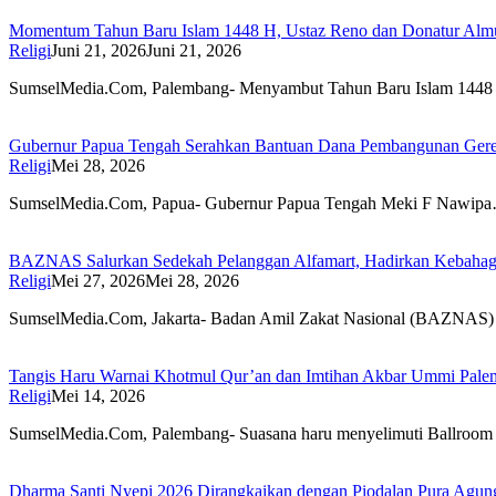
Momentum Tahun Baru Islam 1448 H, Ustaz Reno dan Donatur Almu
Religi
Juni 21, 2026
Juni 21, 2026
SumselMedia.Com, Palembang- Menyambut Tahun Baru Islam 1448 
Gubernur Papua Tengah Serahkan Bantuan Dana Pembangunan Gere
Religi
Mei 28, 2026
SumselMedia.Com, Papua- Gubernur Papua Tengah Meki F Nawip
BAZNAS Salurkan Sedekah Pelanggan Alfamart, Hadirkan Kebahag
Religi
Mei 27, 2026
Mei 28, 2026
SumselMedia.Com, Jakarta- Badan Amil Zakat Nasional (BAZNAS
Tangis Haru Warnai Khotmul Qur’an dan Imtihan Akbar Ummi Palem
Religi
Mei 14, 2026
SumselMedia.Com, Palembang- Suasana haru menyelimuti Ballroom
Dharma Santi Nyepi 2026 Dirangkaikan dengan Piodalan Pura Agun