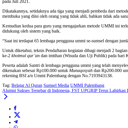
pada Juli 2021.
Dikatakannya, setidaknya ada tiga yang menjadi pembeda dari meto
membuka yang diisi oleh orang yang tidak ahli, bahkan tidak ada san
Kemudian kedua para guru yang mengajarkan metode UMMI ini terlebih
didukung oleh sistem yang baik.
“Saat ini terdapat 65 lembaga pengguna ummi se-sumsel dengan jum
Untuk diketahui, teknis Pendaftaran kegiatan dibagi menjadi 2 bagia
ke-2
khotmul qur’an
dan imtihan (Wisuda dan Uji Publik) pada hari 
Peserta adalah Santri di lembaga pengguna ummi yang telah menyele
dikenakan sebesar Rp100.000 untuk
Munaqosyah
dan Rp200.000 un
rekening BSI a/n Ummi Palembang dengan No.7193943138.
Tag:
Belajar Al Quran
Sumsel Media
UMMI Palembang
Alumni Sukses Tersebar di Indonesia, FST UPGRIP Terus Lahirkan L