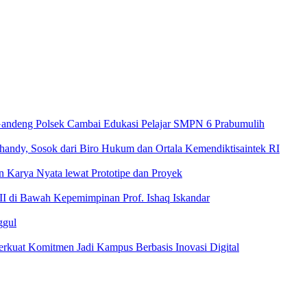
andeng Polsek Cambai Edukasi Pelajar SMPN 6 Prabumulih
ndy, Sosok dari Biro Hukum dan Ortala Kemendiktisaintek RI
Karya Nyata lewat Prototipe dan Proyek
I di Bawah Kepemimpinan Prof. Ishaq Iskandar
ggul
kuat Komitmen Jadi Kampus Berbasis Inovasi Digital