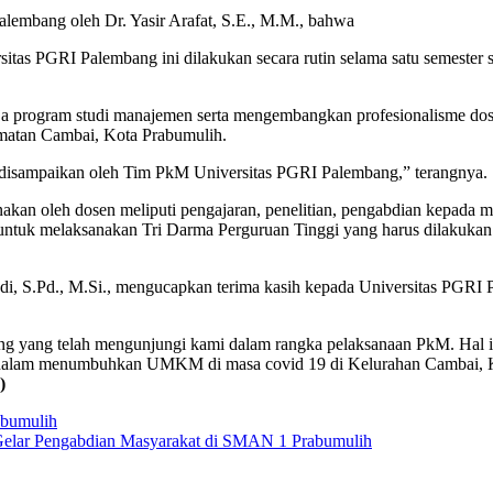
alembang oleh Dr. Yasir Arafat, S.E., M.M., bahwa
as PGRI Palembang ini dilakukan secara rutin selama satu semester 
 kerja program studi manajemen serta mengembangkan profesionalisme d
matan Cambai, Kota Prabumulih.
 disampaikan oleh Tim PkM Universitas PGRI Palembang,” terangnya.
akan oleh dosen meliputi pengajaran, penelitian, pengabdian kepada 
tut untuk melaksanakan Tri Darma Perguruan Tinggi yang harus dilakuk
i, S.Pd., M.Si., mengucapkan terima kasih kepada Universitas PGRI
g yang telah mengunjungi kami dalam rangka pelaksanaan PkM. Hal i
dalam menumbuhkan UMKM di masa covid 19 di Kelurahan Cambai, Ke
)
abumulih
 Gelar Pengabdian Masyarakat di SMAN 1 Prabumulih