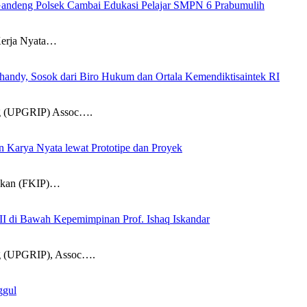
andeng Polsek Cambai Edukasi Pelajar SMPN 6 Prabumulih
Kerja Nyata…
ndy, Sosok dari Biro Hukum dan Ortala Kemendiktisaintek RI
ng (UPGRIP) Assoc….
Karya Nyata lewat Prototipe dan Proyek
dikan (FKIP)…
I di Bawah Kepemimpinan Prof. Ishaq Iskandar
g (UPGRIP), Assoc….
ggul