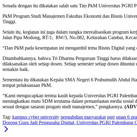
Senada dengan itu dikatakan salah satu Tim PkM Universitas PGRI P
PkM Program Studi Manajemen Fakultas Ekonomi dan Bisnis Universit
Tinggi.
Selain itu, kegiatan ini juga dalam rangka merealisasikan program
Jalan Pipa Modong, RT/1, RW/3, No.082, Kelurahan Cambai, Keca
“Dan PkM pada kesempatan ini mengambil tema Bisnis Digital yang
Ditambahkannya, bahwa Tri Dharma Perguruan Tinggi harus dilaksan
dilaksanakan oleh setiap dosen. Setiap semester setiap dosen ditun
semakin baik.
Sementara itu dikatakan Kepala SMA Negeri 6 Prabumulih Abdul Had
tempat pelaksanaan PkM.
“Kami mengucapkan terima kasih kepada Universitas PGRI Palemban
meningkatkan mutu SDM terutama dalam pemanfaatan media sosial 
sesuai dengan sasaran progam studi manajemen,” pungkasnya.
(ADV
Tag:
kampus cyber university
pengabdian masyarakat
pgri
sman 6 pr
Dorong Guru Jadi Pengusaha Digital, Universitas PGRI Palembang