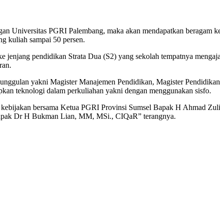
ngan Universitas PGRI Palembang, maka akan mendapatkan beragam keri
g kuliah sampai 50 persen.
ke jenjang pendidikan Strata Dua (S2) yang sekolah tempatnya meng
ran.
i unggulan yakni Magister Manajemen Pendidikan, Magister Pendidikan
pkan teknologi dalam perkuliahan yakni dengan menggunakan sisfo.
an kebijakan bersama Ketua PGRI Provinsi Sumsel Bapak H Ahmad Zu
Bapak Dr H Bukman Lian, MM, MSi., CIQaR” terangnya.