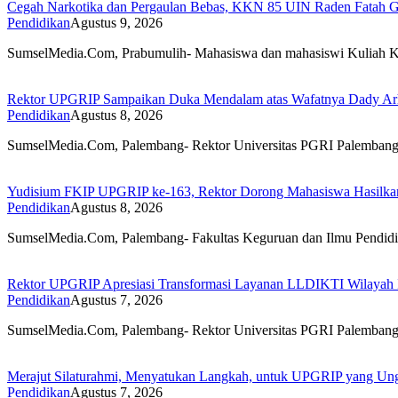
Cegah Narkotika dan Pergaulan Bebas, KKN 85 UIN Raden Fatah G
Pendidikan
Agustus 9, 2026
SumselMedia.Com, Prabumulih- Mahasiswa dan mahasiswi Kuliah 
Rektor UPGRIP Sampaikan Duka Mendalam atas Wafatnya Dady Arha
Pendidikan
Agustus 8, 2026
SumselMedia.Com, Palembang- Rektor Universitas PGRI Palemba
Yudisium FKIP UPGRIP ke-163, Rektor Dorong Mahasiswa Hasilkan 
Pendidikan
Agustus 8, 2026
SumselMedia.Com, Palembang- Fakultas Keguruan dan Ilmu Pendi
Rektor UPGRIP Apresiasi Transformasi Layanan LLDIKTI Wilayah I
Pendidikan
Agustus 7, 2026
SumselMedia.Com, Palembang- Rektor Universitas PGRI Palemban
Merajut Silaturahmi, Menyatukan Langkah, untuk UPGRIP yang Un
Pendidikan
Agustus 7, 2026