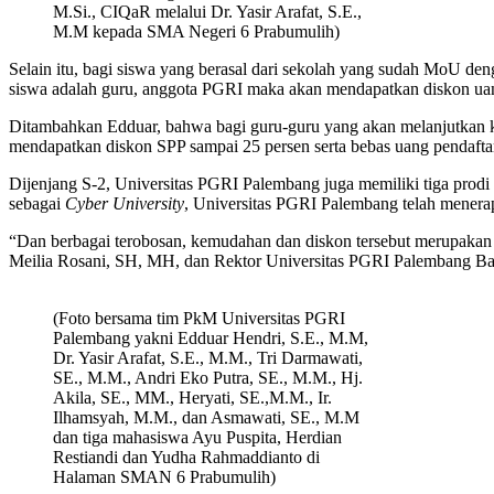
M.Si., CIQaR melalui Dr. Yasir Arafat, S.E.,
M.M kepada SMA Negeri 6 Prabumulih)
Selain itu, bagi siswa yang berasal dari sekolah yang sudah MoU de
siswa adalah guru, anggota PGRI maka akan mendapatkan diskon uan
Ditambahkan Edduar, bahwa bagi guru-guru yang akan melanjutkan 
mendapatkan diskon SPP sampai 25 persen serta bebas uang pendafta
Dijenjang S-2, Universitas PGRI Palembang juga memiliki tiga prod
sebagai
Cyber University
, Universitas PGRI Palembang telah menera
“Dan berbagai terobosan, kemudahan dan diskon tersebut merupak
Meilia Rosani, SH, MH, dan Rektor Universitas PGRI Palembang 
(Foto bersama tim PkM Universitas PGRI
Palembang yakni Edduar Hendri, S.E., M.M,
Dr. Yasir Arafat, S.E., M.M., Tri Darmawati,
SE., M.M., Andri Eko Putra, SE., M.M., Hj.
Akila, SE., MM., Heryati, SE.,M.M., Ir.
Ilhamsyah, M.M., dan Asmawati, SE., M.M
dan tiga mahasiswa Ayu Puspita, Herdian
Restiandi dan Yudha Rahmaddianto di
Halaman SMAN 6 Prabumulih)