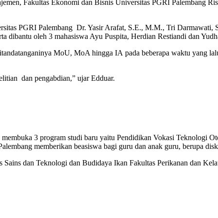
ajemen, Fakultas Ekonomi dan Bisnis Universitas PGRI Palembang R
rsitas PGRI Palembang Dr. Yasir Arafat, S.E., M.M., Tri Darmawati, 
rta dibantu oleh 3 mahasiswa Ayu Puspita, Herdian Restiandi dan Yud
andatanganinya MoU, MoA hingga IA pada beberapa waktu yang lalu,
litian dan pengabdian,” ujar Edduar.
 membuka 3 program studi baru yaitu Pendidikan Vokasi Teknologi Oto
Palembang memberikan beasiswa bagi guru dan anak guru, berupa disko
as Sains dan Teknologi dan Budidaya Ikan Fakultas Perikanan dan Kela