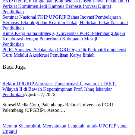
FKIP UPGRIP Tingkatkan Kompetensi Dosen Lewat Pelatihan AI,
Perkuat Komitmen Jadi Kampus Berbasis Inovasi Digital
Pendidikan
Seminar Nasional FKIP UPGRIP Bahas Inovasi Pembelajaran
Berbasis Teknologi dan Kearifan Lokal, Hadirkan Pakar Nasional
Pendidikan
Rintis Kerja Sama Strategis, Universitas PGRI Palembang Jajaki
Kolaborasi dengan Pemerintah Kabupaten Mesuji
Pendidikan
PGRI Sumatera Selatan dan PGRI Ogan Ilir Perkuat Kompetensi
Guru Melalui Akselerasi Penulisan Karya Ilmiah
Baca Juga
Rektor UPGRIP Apresiasi Transformasi Layanan LLDIKTI
Wilayah II di Bawah Kepemimpinan Prof. Ishaq Iskandar
Pendidikan
Agustus 7, 2026
SumselMedia.Com, Palembang- Rektor Universitas PGRI
Palembang (UPGRIP), Assoc….
Merajut Silaturahmi, Menyatukan Langkah, untuk UPGRIP yang
Unggul