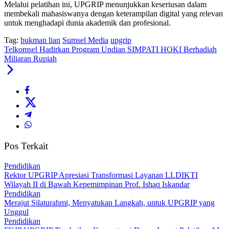
Melalui pelatihan ini, UPGRIP menunjukkan keseriusan dalam
membekali mahasiswanya dengan keterampilan digital yang relevan
untuk menghadapi dunia akademik dan profesional.
Tag:
bukman lian
Sumsel Media
upgrip
Telkomsel Hadirkan Program Undian SIMPATI HOKI Berhadiah
Miliaran Rupiah
Pos Terkait
Pendidikan
Rektor UPGRIP Apresiasi Transformasi Layanan LLDIKTI
Wilayah II di Bawah Kepemimpinan Prof. Ishaq Iskandar
Pendidikan
Merajut Silaturahmi, Menyatukan Langkah, untuk UPGRIP yang
Unggul
Pendidikan