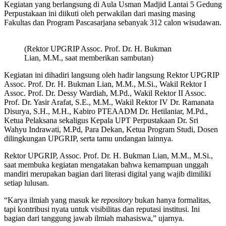
Kegiatan yang berlangsung di Aula Usman Madjid Lantai 5 Gedung
Perpustakaan ini diikuti oleh perwakilan dari masing masing
Fakultas dan Program Pascasarjana sebanyak 312 calon wisudawan.
(Rektor UPGRIP Assoc. Prof. Dr. H. Bukman
Lian, M.M., saat memberikan sambutan)
Kegiatan ini dihadiri langsung oleh hadir langsung Rektor UPGRIP
Assoc. Prof. Dr. H. Bukman Lian, M.M., M.Si., Wakil Rektor I
Assoc. Prof. Dr. Dessy Wardiah, M.Pd., Wakil Rektor II Assoc.
Prof. Dr. Yasir Arafat, S.E., M.M., Wakil Rektor IV Dr. Ramanata
Disurya, S.H., M.H., Kabiro PTEAADM Dr. Hetilaniar, M.Pd.,
Ketua Pelaksana sekaligus Kepala UPT Perpustakaan Dr. Sri
Wahyu Indrawati, M.Pd, Para Dekan, Ketua Program Studi, Dosen
dilingkungan UPGRIP, serta tamu undangan lainnya.
Rektor UPGRIP, Assoc. Prof. Dr. H. Bukman Lian, M.M., M.Si.,
saat membuka kegiatan mengatakan bahwa kemampuan unggah
mandiri merupakan bagian dari literasi digital yang wajib dimiliki
setiap lulusan.
“Karya ilmiah yang masuk ke
repository
bukan hanya formalitas,
tapi kontribusi nyata untuk visibilitas dan reputasi institusi. Ini
bagian dari tanggung jawab ilmiah mahasiswa,” ujarnya.