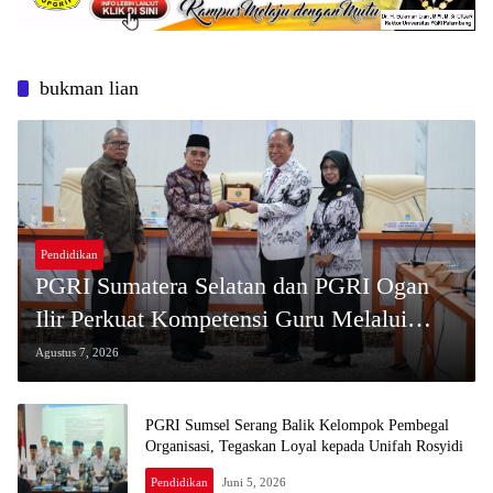
bukman lian
Pendidikan
PGRI Sumatera Selatan dan PGRI Ogan
Ilir Perkuat Kompetensi Guru Melalui
Akselerasi Penulisan Karya Ilmiah
Agustus 7, 2026
PGRI Sumsel Serang Balik Kelompok Pembegal
Organisasi, Tegaskan Loyal kepada Unifah Rosyidi
Pendidikan
Juni 5, 2026