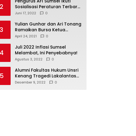
Pengurus AFI Sumsel Ikuti
2
Sosialisasi Peraturan Terbaru
Federasi Floorball
Juni 17, 2022
0
Internasional
Yulian Gunhar dan Ari Tonang
3
Ramaikan Bursa Ketua
Percasi Sumsel
April 24, 2021
0
Juli 2022 Inflasi Sumsel
4
Melambat, Ini Penyebabnya!
Agustus 3, 2022
0
Alumni Fakultas Hukum Unsri
5
Kenang Tragedi Lakalantas
28 Tahun Silam
Desember 9, 2022
0