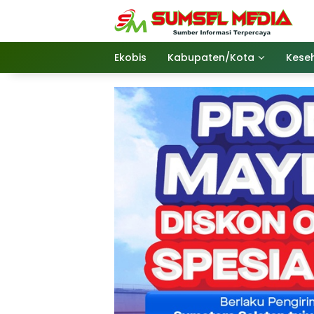
Langsung
ke
konten
Ekobis
Kabupaten/Kota
Kese