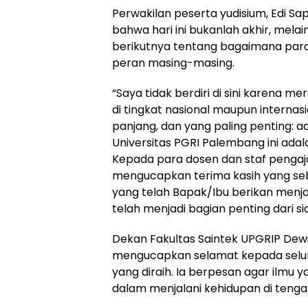
Perwakilan peserta yudisium, Edi Sa
bahwa hari ini bukanlah akhir, mela
berikutnya tentang bagaimana par
peran masing-masing.
“Saya tidak berdiri di sini karena m
di tingkat nasional maupun interna
panjang, dan yang paling penting: 
Universitas PGRI Palembang ini adal
Kepada para dosen dan staf pengaj
mengucapkan terima kasih yang seb
yang telah Bapak/Ibu berikan menja
telah menjadi bagian penting dari sia
Dekan Fakultas Saintek UPGRIP Dewi 
mengucapkan selamat kepada selur
yang diraih. Ia berpesan agar ilmu 
dalam menjalani kehidupan di teng