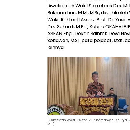
diwakili oleh Wakil Sekretaris Drs. M.
Bukman Lian, M.M., M.Si., diwakili oleh
Wakil Rektor II Assoc. Prof. Dr. Yasir A
Drs. Sukardi, M.Pd., Kabiro OKAHALPIP 
ASEAN Eng., Dekan Saintek Dewi Noviant
Setiawan, M.Si., para pejabat, staf,
lainnya.
(Sambutan Wakil Rektor IV Dr. Ramanata Disurya, S.
M.H)