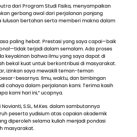
putra dari Program Studi Fisika, menyampaikan
inkan gerbang awal dari perjalanan panjang
a lulusan bertahan serta memberi makna dalam
erasa paling hebat. Prestasi yang saya capai—baik
sional—tidak terjadi dalam semalam. Ada proses
ada keyakinan bahwa ilmu yang saya dapat di
ah bekal kuat untuk berkontribusi di masyarakat.
ar, izinkan saya mewakili teman-teman
esar-besarnya. Ilmu, waktu, dan bimbingan
di cahaya dalam perjalanan kami. Terima kasih
pa kami hari ini,” ucapnya.
Novianti, S.Si., M.Kes. dalam sambutannya
uh peserta yudisium atas capaian akademik
yang diperoleh selama kuliah menjadi pondasi
ah masyarakat.