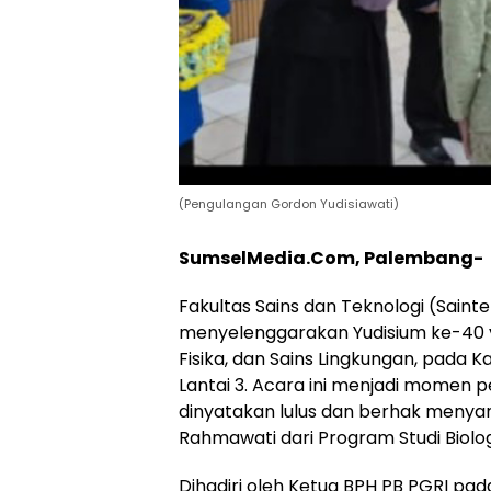
(Pengulangan Gordon Yudisiawati)
SumselMedia.Com, Palembang-
Fakultas Sains dan Teknologi (Saint
menyelenggarakan Yudisium ke-40 yang
Fisika, dan Sains Lingkungan, pada Ka
Lantai 3. Acara ini menjadi momen 
dinyatakan lulus dan berhak menyanda
Rahmawati dari Program Studi Biolog
Dihadiri oleh Ketua BPH PB PGRI pada U