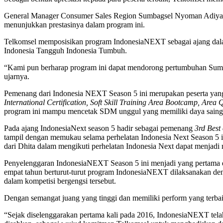
General Manager Consumer Sales Region Sumbagsel Nyoman Adiyasa
menunjukkan prestasinya dalam program ini.
Telkomsel memposisikan program IndonesiaNEXT sebagai ajang dalam
Indonesia Tangguh Indonesia Tumbuh.
“Kami pun berharap program ini dapat mendorong pertumbuhan Sumber
ujarnya.
Pemenang dari Indonesia NEXT Season 5 ini merupakan peserta yang t
International Certification, Soft Skill Training Area Bootcamp, Are
program ini mampu mencetak SDM unggul yang memiliki daya saing tida
Pada ajang IndonesiaNext season 5 hadir sebagai pemenang
3rd Best 
tampil dengan memukau selama perhelatan Indonesia Next Season 5 i
dari Dhita dalam mengikuti perhelatan Indonesia Next dapat menjadi 
Penyelenggaran IndonesiaNEXT Season 5 ini menjadi yang pertama 
empat tahun berturut-turut program IndonesiaNEXT dilaksanakan den
dalam kompetisi bergengsi tersebut.
Dengan semangat juang yang tinggi dan memiliki perform yang terbaik
“Sejak diselenggarakan pertama kali pada 2016, IndonesiaNEXT telah me