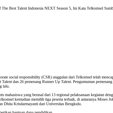
Of The Best Talent Indonesia NEXT Season 5, Ini Kata Telkomsel Sum
orate social responsibility (CSR) unggulan dari Telkomsel telah me
 Talent dan 26 pemenang Runner Up Talent. Pengumuman pemenang ter
 lalu.
ts mahasiswa yang berasal dari 13 regional pelaksanaan kegiatan deng
Telkomsel kemudian memilih tiga peserta terbaik, di antaranya Moses J
n Dhita Krisdarmayanti dari Universitas Bengkulu.
mberikan bantuan dana pendidikan.