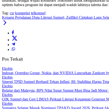
disahkan, sebagai wujud komitmen Telkomsel untuk menghadirkan damp
optimis bahwa program ini dapat menjadi wadah lahirnya talenta da
Tag:
csr
kompetisi
telkomsel
Kenang Perjalanan Duta Literasi Sumsel, Zulfikri Ciptakan Lagu Sel
Pos Terkait
Ekobis
Indosat, Ooredoo Group, Nokia, dan NVIDIA Luncurkan Zankore by In
Ekobis
Sinergi TPID Sumsel Berhasil Tekan Inflasi, BI: Stabilitas Harga T
Ekobis
Belajar dari Malaysia, BPS Nilai Susur Sungai Musi Bisa Jadi Motor
Ekobis
OJK Sumsel dan Gen LIMAS Perkuat Literasi Keuangan Generas
Ekobis
Sumatera Selatan Masuk Nominasi TPAKD Award 2026, Perkuat Akse