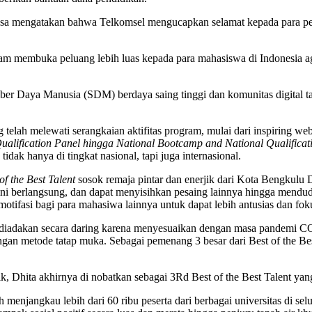
 mengatakan bahwa Telkomsel mengucapkan selamat kepada para peser
 membuka peluang lebih luas kepada para mahasiswa di Indonesia ag
 Daya Manusia (SDM) berdaya saing tinggi dan komunitas digital tale
elah melewati serangkaian aktifitas program, mulai dari inspiring we
a Qualification Panel hingga National Bootcamp and National Qualificat
k hanya di tingkat nasional, tapi juga internasional.
of the Best Talent
sosok remaja pintar dan enerjik dari Kota Bengkulu D
ni berlangsung, dan dapat menyisihkan pesaing lainnya hingga mendu
motifasi bagi para mahasiwa lainnya untuk dapat lebih antusias dan fok
diadakan secara daring karena menyesuaikan dengan masa pandemi CO
gan metode tatap muka. Sebagai pemenang 3 besar dari Best of the Be
, Dhita akhirnya di nobatkan sebagai 3Rd Best of the Best Talent yang
njangkau lebih dari 60 ribu peserta dari berbagai universitas di seluru