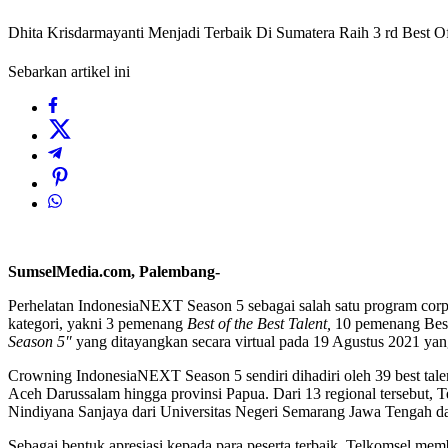
Dhita Krisdarmayanti Menjadi Terbaik Di Sumatera Raih 3 rd Best 
Sebarkan artikel ini
SumselMedia.com, Palembang-
Perhelatan IndonesiaNEXT Season 5 sebagai salah satu program corp
kategori, yakni 3 pemenang
Best of the Best Talent,
10 pemenang Best
Season 5″
yang ditayangkan secara virtual pada 19 Agustus 2021 yang
Crowning IndonesiaNEXT Season 5 sendiri dihadiri oleh 39 best talen
Aceh Darussalam hingga provinsi Papua. Dari 13 regional tersebut, 
Nindiyana Sanjaya dari Universitas Negeri Semarang Jawa Tengah da
Sebagai bentuk apresiasi kepada para peserta terbaik, Telkomsel me