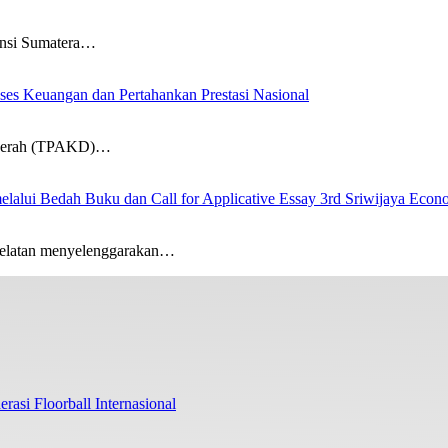
insi Sumatera…
s Keuangan dan Pertahankan Prestasi Nasional
Daerah (TPAKD)…
lalui Bedah Buku dan Call for Applicative Essay 3rd Sriwijaya Eco
Selatan menyelenggarakan…
rasi Floorball Internasional