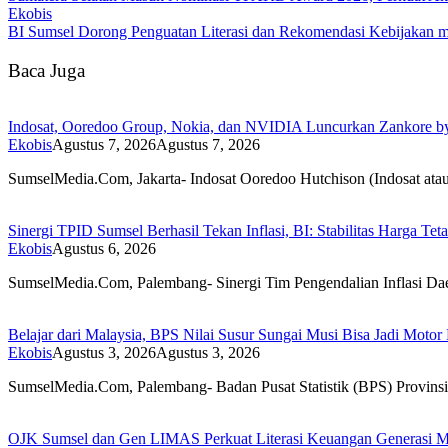
Ekobis
BI Sumsel Dorong Penguatan Literasi dan Rekomendasi Kebijakan me
Baca Juga
Indosat, Ooredoo Group, Nokia, dan NVIDIA Luncurkan Zankore by In
Ekobis
Agustus 7, 2026
Agustus 7, 2026
SumselMedia.Com, Jakarta- Indosat Ooredoo Hutchison (Indosat a
Sinergi TPID Sumsel Berhasil Tekan Inflasi, BI: Stabilitas Harga T
Ekobis
Agustus 6, 2026
SumselMedia.Com, Palembang- Sinergi Tim Pengendalian Inflasi D
Belajar dari Malaysia, BPS Nilai Susur Sungai Musi Bisa Jadi Motor
Ekobis
Agustus 3, 2026
Agustus 3, 2026
SumselMedia.Com, Palembang- Badan Pusat Statistik (BPS) Provin
OJK Sumsel dan Gen LIMAS Perkuat Literasi Keuangan Generas