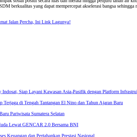
ak sosial positif secara luas dan merata hingga penjuru tanah air kh
n SDM berkualitas yang dapat mempercepat akselerasi bangsa sehingg
amat Jalan Percha, Ini Link Lagunya!
dosat, Siap Layani Kawasan Asia-Pasifik dengan Platform Infrastruk
etap Terjaga di Tengah Tantangan El Nino dan Tahun Ajaran Baru
 Baru Pariwisata Sumatera Selatan
i Muda Lewat GENCAR 2.0 Bersama BNI
s Keuangan dan Pertahankan Prestasi Nasional