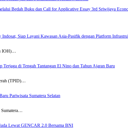
lalui Bedah Buku dan Call for Applicative Essay 3rd Sriwijaya Eco
dosat, Siap Layani Kawasan Asia-Pasifik dengan Platform Infrastruk
tau IOH)…
etap Terjaga di Tengah Tantangan El Nino dan Tahun Ajaran Baru
aerah (TPID)…
 Baru Pariwisata Sumatera Selatan
si Sumatera…
i Muda Lewat GENCAR 2.0 Bersama BNI