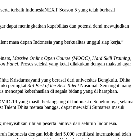
ta terbaik IndonesiaNEXT Season 5 yang telah berhasil
ar dapat meningkatkan kapabilitas dan potensi demi mewujudkan
nt masa depan Indonesia yang berkualitas unggul siap kerja,”
binars,
Massive Online Open Course (MOOC), Hard Skill Training,
ion Panel
. Proses seleksi yang ketat dilakukan dengan maksud agar
hita Krisdarmayanti yang berasal dari universitas Bengkulu. Dhita
duki peringkat
3rd Best of the Best Talent
Nasional. Semangat juang
us mencapai keberhasilan di segala bidang yang di harapkan.
VID-19 yang masih berlangsung di Indonesia. Sebelumnya, selama
st Talent Dhita merasa bangga, dapat mewakili Sumatera masuk
 menyisihkan ribuan peserta lainnya dari seluruh Indonesia.
h Indonesia dengan lebih dari 5.000 sertifikasi internasional telah