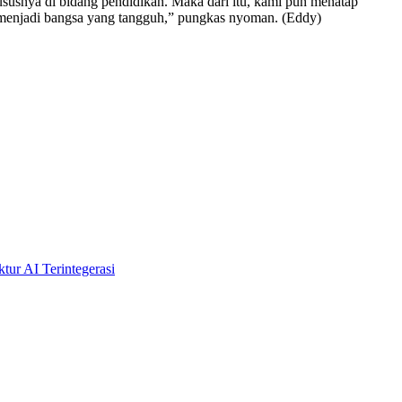
ususnya di bidang pendidikan. Maka dari itu, kami pun menatap
a menjadi bangsa yang tangguh,” pungkas nyoman. (Eddy)
tur AI Terintegerasi