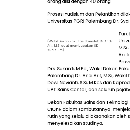
orang diisi dengan 40 orang.
Prosesi Yudisium dan Pelantikan dil
Universitas PGRI Palembang Dr. Syaifu
Turu
Univ
(Wakil Dekan Fakultas Sainstek Dr. Andi
Arif, M.Si saat membacakan SK
M.Si.
Yudisium)
Arafa
Provi
Drs. Sukardi, M.Pd., Wakil Dekan Fak
Palembang Dr. Andi Arif, M.Si., Wakil De
Dewi Novianti, S.Si, M.Kes dan Kaprod
UPT Sains Center, dan seluruh pejab
Dekan Fakultas Sains dan Teknologi U
CIQnR dalam sambutannya menjela
rutin yang selalu dilaksanakan oleh
menyelesaikan studinya.