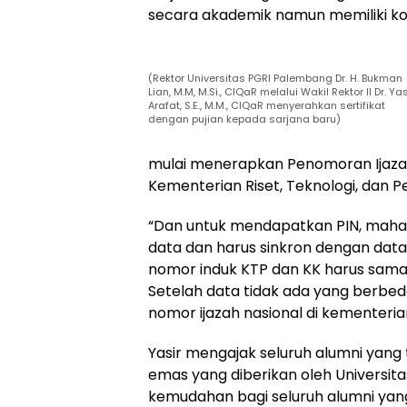
secara akademik namun memiliki kond
(Rektor Universitas PGRI Palembang Dr. H. Bukman
Lian, M.M, M.Si., CIQaR melalui Wakil Rektor II Dr. Yas
Arafat, S.E., M.M., CIQaR menyerahkan sertifikat
dengan pujian kepada sarjana baru)
mulai menerapkan Penomoran Ijazah
Kementerian Riset, Teknologi, dan Pe
“Dan untuk mendapatkan PIN, mahas
data dan harus sinkron dengan data
nomor induk KTP dan KK harus sama d
Setelah data tidak ada yang berbed
nomor ijazah nasional di kementerian,
Yasir mengajak seluruh alumni yan
emas yang diberikan oleh Univers
kemudahan bagi seluruh alumni yan