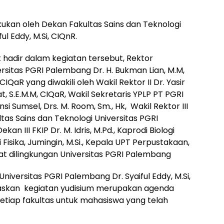
akukan oleh Dekan Fakultas Sains dan Teknologi
l Eddy, M.Si, CIQnR.
t hadir dalam kegiatan tersebut, Rektor
ersitas PGRI Palembang Dr. H. Bukman Lian, M.M,
, CIQaR yang diwakili oleh Wakil Rektor II Dr. Yasir
t, S.E.M.M, CIQaR, Wakil Sekretaris YPLP PT PGRI
nsi Sumsel, Drs. M. Room, Sm., Hk, Wakil Rektor III
ultas Sains dan Teknologi Universitas PGRI
kan III FKIP Dr. M. Idris, M.Pd., Kaprodi Biologi
i Fisika, Jumingin, M.Si., Kepala UPT Perpustakaan,
at dilingkungan Universitas PGRI Palembang
niversitas PGRI Palembang Dr. Syaiful Eddy, M.Si,
skan kegiatan yudisium merupakan agenda
 setiap fakultas untuk mahasiswa yang telah