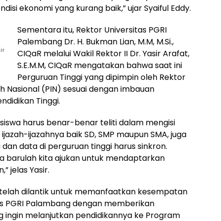
isi ekonomi yang kurang baik,” ujar Syaiful Eddy.
Sementara itu, Rektor Universitas PGRI
Palembang Dr. H. Bukman Lian, M.M, M.Si.,
ir
CIQaR melalui Wakil Rektor II Dr. Yasir Arafat,
S.E.M.M, CIQaR mengatakan bahwa saat ini
Perguruan Tinggi yang dipimpin oleh Rektor
 Nasional (PIN) sesuai dengan imbauan
ndidikan Tinggi.
iswa harus benar-benar teliti dalam mengisi
 ijazah-ijazahnya baik SD, SMP maupun SMA, juga
an data di perguruan tinggi harus sinkron.
a barulah kita ajukan untuk mendaptarkan
” jelas Yasir.
g telah dilantik untuk memanfaatkan kesempatan
itas PGRI Palambang dengan memberikan
g ingin melanjutkan pendidikannya ke Program