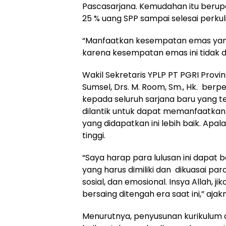
Pascasarjana. Kemudahan itu berup
25 % uang SPP sampai selesai perkul
“Manfaatkan kesempatan emas yang 
karena kesempatan emas ini tidak da
Wakil Sekretaris YPLP PT PGRI Provin
Sumsel, Drs. M. Room, Sm., Hk. berp
kepada seluruh sarjana baru yang t
dilantik untuk dapat memanfaatkan
yang didapatkan ini lebih baik. Apal
tinggi.
“Saya harap para lulusan ini dapat b
yang harus dimiliki dan dikuasai para 
sosial, dan emosional. Insya Allah, j
bersaing ditengah era saat ini,” ajak
Menurutnya, penyusunan kurikulum 