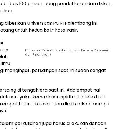
a bebas 100 persen uang pendaftaran dan diskon
iahan.
diberikan Universitas PGRI Palembang ini,
tang untuk kedua kali,” kata Yasir.
si
esan
(Suasana Peserta saat mengikuti Prosesi Yudisium
dan Pelantikan)
elah
 ilmu
agi mengingat, persaingan saat ini sudah sangat
ersaing di tengah era saat ini. Ada empat hal
lulusan, yakni kecerdasan spiritual, intelektual,
ika empat hal ini dikuasai atau dimiliki akan mampu
nya.
dalam perkuliahan juga harus dilakukan dengan