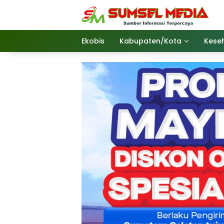
Langsung
ke
konten
Ekobis
Kabupaten/Kota
Kese