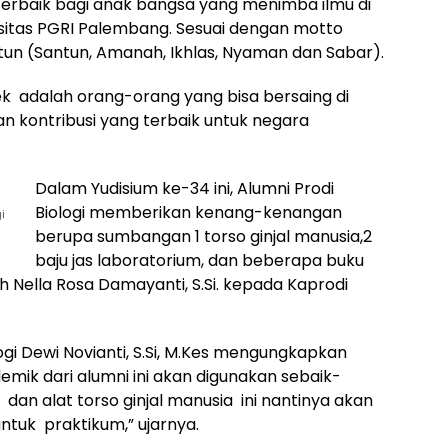
erbaik bagi anak bangsa yang menimba ilmu di
rsitas PGRI Palembang. Sesuai dengan motto
tun (Santun, Amanah, Ikhlas, Nyaman dan Sabar).
ek adalah orang-orang yang bisa bersaing di
 kontribusi yang terbaik untuk negara
Dalam Yudisium ke-34 ini, Alumni Prodi
Biologi memberikan kenang-kenangan
i
berupa sumbangan 1 torso ginjal manusia,2
baju jas laboratorium, dan beberapa buku
h Nella Rosa Damayanti, S.Si. kepada Kaprodi
gi Dewi Novianti, S.Si, M.Kes mengungkapkan
ik dari alumni ini akan digunakan sebaik-
m dan alat torso ginjal manusia ini nantinya akan
untuk praktikum,” ujarnya.