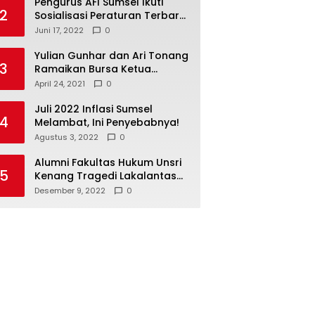
Pengurus AFI Sumsel Ikuti
2
Sosialisasi Peraturan Terbaru
Federasi Floorball
Juni 17, 2022
0
Internasional
Yulian Gunhar dan Ari Tonang
3
Ramaikan Bursa Ketua
Percasi Sumsel
April 24, 2021
0
Juli 2022 Inflasi Sumsel
4
Melambat, Ini Penyebabnya!
Agustus 3, 2022
0
Alumni Fakultas Hukum Unsri
5
Kenang Tragedi Lakalantas
28 Tahun Silam
Desember 9, 2022
0