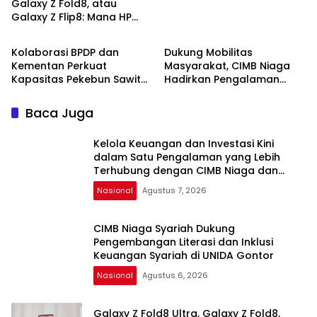
Galaxy Z Fold8, atau
Galaxy Z Flip8: Mana HP
Nasional
Nasional
Lipat Terbaik Untukmu di
2026?
Kolaborasi BPDP dan
Dukung Mobilitas
Kementan Perkuat
Masyarakat, CIMB Niaga
Kapasitas Pekebun Sawit
Hadirkan Pengalaman
Sumatera Selatan
OCTO di Halte GBK dan
Beragam Solusi Digital
Baca Juga
Kelola Keuangan dan Investasi Kini
dalam Satu Pengalaman yang Lebih
Terhubung dengan CIMB Niaga dan
Ajaib
Nasional
Agustus 7, 2026
CIMB Niaga Syariah Dukung
Pengembangan Literasi dan Inklusi
Keuangan Syariah di UNIDA Gontor
Nasional
Agustus 6, 2026
Galaxy Z Fold8 Ultra, Galaxy Z Fold8,