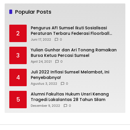
Popular Posts
Pengurus AFI Sumsel Ikuti Sosialisasi
2
Peraturan Terbaru Federasi Floorball
Internasional
Juni 17, 2022
0
Yulian Gunhar dan Ari Tonang Ramaikan
3
Bursa Ketua Percasi Sumsel
April 24, 2021
0
Juli 2022 Inflasi Sumsel Melambat, Ini
4
Penyebabnya!
Agustus 3, 2022
0
Alumni Fakultas Hukum Unsri Kenang
5
Tragedi Lakalantas 28 Tahun Silam
Desember 9, 2022
0