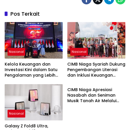
Pos Terkait
Nasional
Nasional
Kelola Keuangan dan
CIMB Niaga Syariah Dukung
Investasi Kini dalam Satu
Pengembangan Literasi
Pengalaman yang Lebih
dan Inklusi Keuangan
Nasional
Terhubung dengan CIMB
Syariah di UNIDA Gontor
Niaga dan Ajaib
CIMB Niaga Apresiasi
Nasabah dan Seniman
Musik Tanah Air Melalui
Konser Kejar Mimpi untuk
Indonesia Simfoni Suara
Nasional
Hati
Galaxy Z Fold8 Ultra,