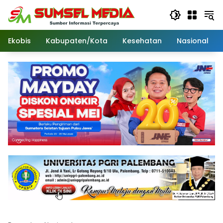
Langsung
ke
konten
Ekobis
Kabupaten/Kota
Kesehatan
Nasional