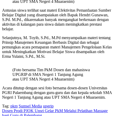
atau UPT SMA Negeri 4 Muaraenim)
Antusias siswa terlihat saat materi Efektivitas Pemanfaatan Sumber
Belajar Digital yang disampaiakan oleh Bapak Hendri Gunawan,
S.Pd. M.Pd., dikarenakan banyak mengangkat berkenaan dengan
aktivitas di kalangan para siswa dalam meningkatkan prestasi
belajar.
Selanjutnya, M. Toyib, S.Pd., M.Pd menyampaikan materi tentang
Prinsip Manajemen Keuangan Berbasis Digital dan sebagai
pemungkas acara pemaparan materi Manajemen Pengelolaan Kelas
untuk Meningkatkan Motivasi Belajar Siswa disampaikan oleh
Erma Yulaini, S.Pd., M.Si.
(Foto bersama Tim PkM Dosen dan mahasiswa
UPGRIP di SMA Negeri 1 Tanjung Agung
atau UPT SMA Negeri 4 Muaraenim)
Acara ditutup dengan sesi foto bersama dosen-dosen Universitas
PGRI Palaembang dengan guru-guru dan dan kepala sekolah SMA
Negeri 1 Tanjung Agung atau UPT SMA Negeri 4 Muaraenim.
Tag:
pkm
Sumsel Media
upgrip
Dosen Prodi PJOK Unsri Gelar PkM Melalui Pelatihan Massage
bagi Guru di Palembang