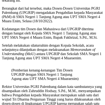
sekarang ini.
Berangkat dari hal tersebut, maka Dosen-Dosen Universitas PGRI
Palembang (UPGRIP) mengadakan Pengabdian kepada Masyarakat
(PkM) di SMA Negeri 1 Tanjung Agung atau UPT SMA Negeri 4
Muara Enim, Selasa (18/10/2022).
Kedatangan tim Dosen dan Mahasiswa dari UPGRIP diterima
dengan hangat oleh Kepala SMA Negeri 1 Tanjung Agung atau
UPT SMA Negeri 4 Muara Enim, Bapak Fakhrizal, S.Pd., M.Si.
Setelah melakukan silaturrahim dengan Kepala Sekolah, acara
selanjutnya dilanjutkan dengan melaksanakan
Memorandum of
Understanding
(MoU) antara UPGRIP dan Sekolah SMA Negeri 1
Tanjung Agung atau UPT SMA Negeri 4 Muaraenim.
(Pemberian kenang-kenangan Tim Dosen
UPGRIP dengan SMA Negeri 1 Tanjung
Agung atau UPT SMA Negeri 4 Muaraenim)
Rektor Universitas PGRI Palembang dalam kata sambutannya yang
disampaikan oleh Zahruddin Hodsay, S.Pd., M.M., menyampaikan
bahwa Pengabdian kepada Masyarakat merupakan salah satu dari
wujud Tri Dharma Perguruan Tinggi yang harus dilaksanakan oleh
dosen-dosen di lingkungan UPGRIP karena merupakan salah satu