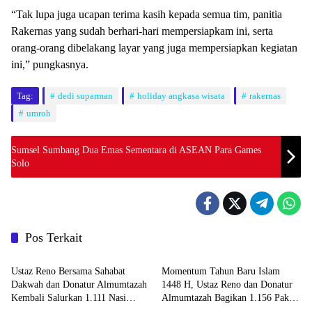
“Tak lupa juga ucapan terima kasih kepada semua tim, panitia
Rakernas yang sudah berhari-hari mempersiapkam ini, serta
orang-orang dibelakang layar yang juga mempersiapkan kegiatan
ini,” pungkasnya.
Tag:
dedi suparman
holiday angkasa wisata
rakernas
umroh
Sumsel Sumbang Dua Emas Sementara di ASEAN Para Games
Solo
Pos Terkait
Religi
Religi
Ustaz Reno Bersama Sahabat
Momentum Tahun Baru Islam
Dakwah dan Donatur Almumtazah
1448 H, Ustaz Reno dan Donatur
Kembali Salurkan 1.111 Nasi
Almumtazah Bagikan 1.156 Paket
Religi
Religi
Berkah untuk Masyarakat
Nasi Berkah