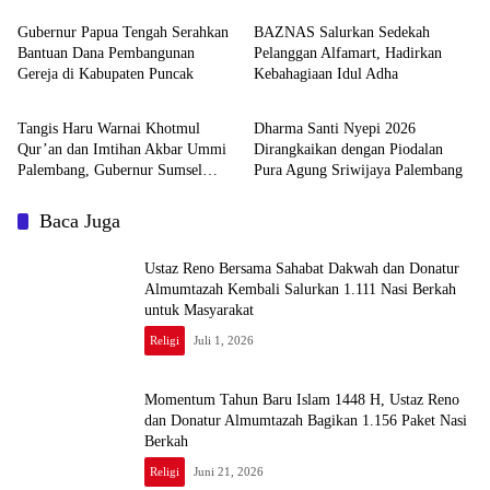
Gubernur Papua Tengah Serahkan
BAZNAS Salurkan Sedekah
Bantuan Dana Pembangunan
Pelanggan Alfamart, Hadirkan
Gereja di Kabupaten Puncak
Kebahagiaan Idul Adha
Religi
Religi
Tangis Haru Warnai Khotmul
Dharma Santi Nyepi 2026
Qur’an dan Imtihan Akbar Ummi
Dirangkaikan dengan Piodalan
Palembang, Gubernur Sumsel
Pura Agung Sriwijaya Palembang
Apresiasi Generasi Hafiz
Baca Juga
Ustaz Reno Bersama Sahabat Dakwah dan Donatur
Almumtazah Kembali Salurkan 1.111 Nasi Berkah
untuk Masyarakat
Religi
Juli 1, 2026
Momentum Tahun Baru Islam 1448 H, Ustaz Reno
dan Donatur Almumtazah Bagikan 1.156 Paket Nasi
Berkah
Religi
Juni 21, 2026