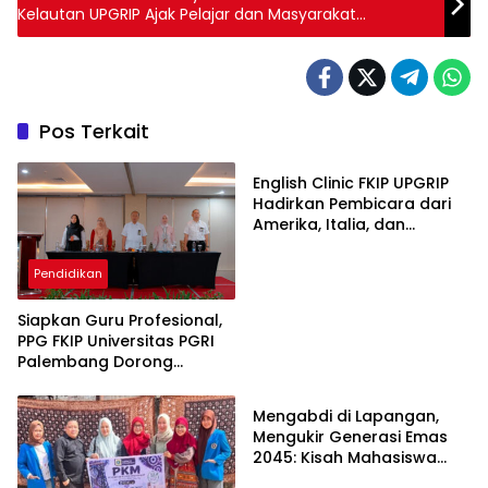
Kelautan UPGRIP Ajak Pelajar dan Masyarakat
Manfaatkan Kolam Tanah di Lahan Rawa untuk
Budidaya Ikan Gabus
Pos Terkait
Pendidikan
English Clinic FKIP UPGRIP
Hadirkan Pembicara dari
Amerika, Italia, dan
Jepang, Perkuat Wawasan
Global Mahasiswa
Pendidikan
Siapkan Guru Profesional,
PPG FKIP Universitas PGRI
Palembang Dorong
Pendidikan
Mahasiswa Publikasi Artikel
Ilmiah
Mengabdi di Lapangan,
Mengukir Generasi Emas
2045: Kisah Mahasiswa
Pendidikan Masyarakat