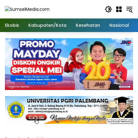
Langsung
ke
konten
Ekobis
Kabupaten/Kota
Kesehatan
Nasional