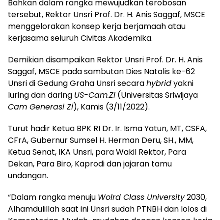
Bahkan dalam rangka mewujudkan terobosan
tersebut, Rektor Unsri Prof. Dr. H. Anis Saggaf, MSCE
menggelorakan konsep kerja berjamaah atau
kerjasama seluruh Civitas Akademika.
Demikian disampaikan Rektor Unsri Prof. Dr. H. Anis
Saggaf, MSCE pada sambutan Dies Natalis ke-62
Unsri di Gedung Graha Unsri secara
hybrid
yakni
luring dan daring
US-Cam.Zi
(Universitas Sriwijaya
Cam Generasi Zi
), Kamis (3/11/2022).
Turut hadir Ketua BPK RI Dr. Ir. Isma Yatun, MT, CSFA,
CFrA, Gubernur Sumsel H. Herman Deru, SH., MM,
Ketua Senat, IKA Unsri, para Wakil Rektor, Para
Dekan, Para Biro, Kaprodi dan jajaran tamu
undangan.
“Dalam rangka menuju
Wolrd Class University
2030,
Alhamdulillah saat ini Unsri sudah PTNBH dan lolos di