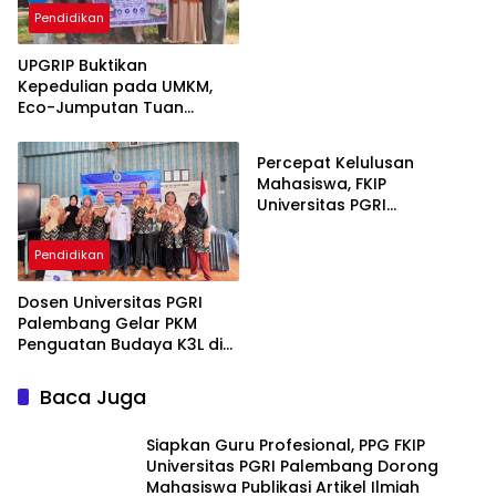
Unsri Magang di PLN UP3
Pendidikan
Ogan Ilir
UPGRIP Buktikan
Kepedulian pada UMKM,
Eco-Jumputan Tuan
Pendidikan
Kentang Naik Kelas Berkat
Inovasi Dosen dan
Percepat Kelulusan
Mahasiswa
Mahasiswa, FKIP
Universitas PGRI
Palembang Gelar
Pelatihan Skripsi untuk 1.211
Pendidikan
Peserta
Dosen Universitas PGRI
Palembang Gelar PKM
Penguatan Budaya K3L di
SMA YWKA Palembang
Baca Juga
Siapkan Guru Profesional, PPG FKIP
Universitas PGRI Palembang Dorong
Mahasiswa Publikasi Artikel Ilmiah