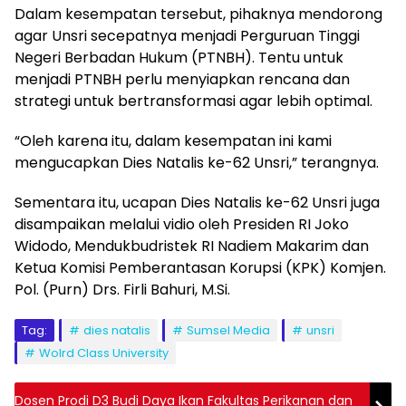
Dalam kesempatan tersebut, pihaknya mendorong
agar Unsri secepatnya menjadi Perguruan Tinggi
Negeri Berbadan Hukum (PTNBH). Tentu untuk
menjadi PTNBH perlu menyiapkan rencana dan
strategi untuk bertransformasi agar lebih optimal.
“Oleh karena itu, dalam kesempatan ini kami
mengucapkan Dies Natalis ke-62 Unsri,” terangnya.
Sementara itu, ucapan Dies Natalis ke-62 Unsri juga
disampaikan melalui vidio oleh Presiden RI Joko
Widodo, Mendukbudristek RI Nadiem Makarim dan
Ketua Komisi Pemberantasan Korupsi (KPK) Komjen.
Pol. (Purn) Drs. Firli Bahuri, M.Si.
Tag:
dies natalis
Sumsel Media
unsri
Wolrd Class University
Dosen Prodi D3 Budi Daya Ikan Fakultas Perikanan dan