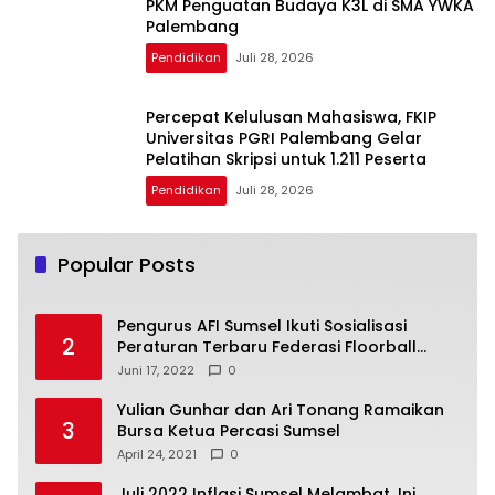
PKM Penguatan Budaya K3L di SMA YWKA
Palembang
Pendidikan
Juli 28, 2026
Percepat Kelulusan Mahasiswa, FKIP
Universitas PGRI Palembang Gelar
Pelatihan Skripsi untuk 1.211 Peserta
Pendidikan
Juli 28, 2026
Popular Posts
Pengurus AFI Sumsel Ikuti Sosialisasi
2
Peraturan Terbaru Federasi Floorball
Internasional
Juni 17, 2022
0
Yulian Gunhar dan Ari Tonang Ramaikan
3
Bursa Ketua Percasi Sumsel
April 24, 2021
0
Juli 2022 Inflasi Sumsel Melambat, Ini