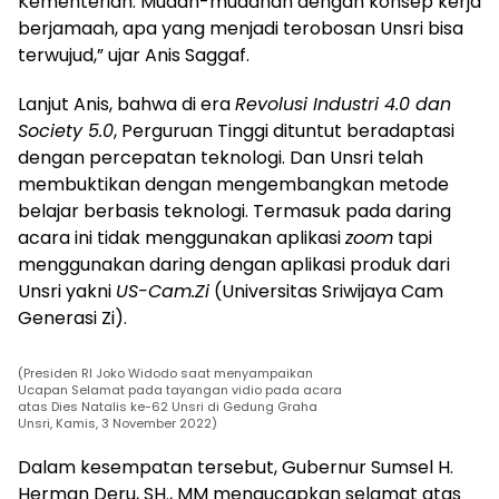
Kementerian. Mudah-mudahan dengan konsep kerja
berjamaah, apa yang menjadi terobosan Unsri bisa
terwujud,” ujar Anis Saggaf.
Lanjut Anis, bahwa di era
Revolusi Industri 4.0 dan
Society 5.0
, Perguruan Tinggi dituntut beradaptasi
dengan percepatan teknologi. Dan Unsri telah
membuktikan dengan mengembangkan metode
belajar berbasis teknologi. Termasuk pada daring
acara ini tidak menggunakan aplikasi
zoom
tapi
menggunakan daring dengan aplikasi produk dari
Unsri yakni
US-Cam.Zi
(Universitas Sriwijaya Cam
Generasi Zi).
(Presiden RI Joko Widodo saat menyampaikan
Ucapan Selamat pada tayangan vidio pada acara
atas Dies Natalis ke-62 Unsri di Gedung Graha
Unsri, Kamis, 3 November 2022)
Dalam kesempatan tersebut, Gubernur Sumsel H.
Herman Deru, SH., MM mengucapkan selamat atas