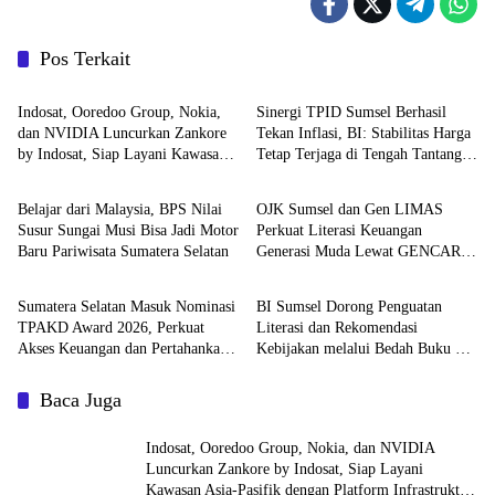
Pos Terkait
Ekobis
Ekobis
Indosat, Ooredoo Group, Nokia,
Sinergi TPID Sumsel Berhasil
dan NVIDIA Luncurkan Zankore
Tekan Inflasi, BI: Stabilitas Harga
by Indosat, Siap Layani Kawasan
Tetap Terjaga di Tengah Tantangan
Ekobis
Ekobis
Asia-Pasifik dengan Platform
El Nino dan Tahun Ajaran Baru
Infrastruktur AI Terintegerasi
Belajar dari Malaysia, BPS Nilai
OJK Sumsel dan Gen LIMAS
Susur Sungai Musi Bisa Jadi Motor
Perkuat Literasi Keuangan
Baru Pariwisata Sumatera Selatan
Generasi Muda Lewat GENCAR
Ekobis
Ekobis
2.0 Bersama BNI
Sumatera Selatan Masuk Nominasi
BI Sumsel Dorong Penguatan
TPAKD Award 2026, Perkuat
Literasi dan Rekomendasi
Akses Keuangan dan Pertahankan
Kebijakan melalui Bedah Buku dan
Prestasi Nasional
Call for Applicative Essay 3rd
Sriwijaya Economic Forum 2026
Baca Juga
Indosat, Ooredoo Group, Nokia, dan NVIDIA
Luncurkan Zankore by Indosat, Siap Layani
Kawasan Asia-Pasifik dengan Platform Infrastruktur