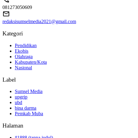
081273050609
redaksisumselmedia2021@gmail.com
Kategori
Pendidikan
Ekobis
Olahraga
Kabupaten/Kota
Nasional
Label
Sumsel Media
upgrip
ubd
bina darma
Pemkab Muba
Halaman
#1888 (tanpa judul)