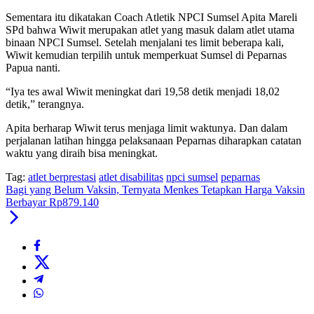
Sementara itu dikatakan Coach Atletik NPCI Sumsel Apita Mareli
SPd bahwa Wiwit merupakan atlet yang masuk dalam atlet utama
binaan NPCI Sumsel. Setelah menjalani tes limit beberapa kali,
Wiwit kemudian terpilih untuk memperkuat Sumsel di Peparnas
Papua nanti.
“Iya tes awal Wiwit meningkat dari 19,58 detik menjadi 18,02
detik,” terangnya.
Apita berharap Wiwit terus menjaga limit waktunya. Dan dalam
perjalanan latihan hingga pelaksanaan Peparnas diharapkan catatan
waktu yang diraih bisa meningkat.
Tag:
atlet berprestasi
atlet disabilitas
npci sumsel
peparnas
Bagi yang Belum Vaksin, Ternyata Menkes Tetapkan Harga Vaksin
Berbayar Rp879.140