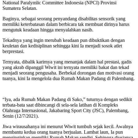
National Paralymlic Committee Indonesia (NPCI) Provinsi
Sumatera Selatan.
Baginya, sebagai seorang penyandang disabilitas sensorik yang
memiliki keterbatasan dalam berbicara tak membuat dirinya harus
mengutuk keadaan hingga menyalahkan nasib.
Tekadnya yang ingin merubah keadaan pun dibuktikan dengan
keuletan dan kedisiplinan sehingga kini Ia menjadi sosok atlet
berprestasi.
Ternyata, dibalik karirnya yang menanjak dalam hal prestasi, gadis
yang akrab dipanggil Wiwit ini ternyata memiliki bakat dan tekad
menjadi seorang pengusaha. Berbekal dorongan dan motivasi orang
tuanya, kini Ia mengelola dua Rumah Makan Padang di Palembang.
“Iya, ada Rumah Makan Padang di Sako,” tuturnya dengan sedikit
terbata-bata saat dibincangi di sela-sela latihan di Kompleks
Olahraga Internasional, Jakabaring Sport City (JSC), Palembang,
Senin (12/7/2021).
Jiwa wirausahanya ini menurut Wiwit tumbuh sejak kecil. Awalnya
membantu kedua orang tuanya berjualan. Lambat laun, Ia pun
menginginkan memiliki Rumah Makan sendiri. Sehingga diusianya