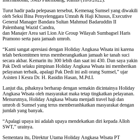
Turut hadir pada pelepasan tersebut, Kemenag Sumsel yang diwakili
oleh Seksi Bina Penyelenggara Umrah & Haji Khusus, Executive
General Manager Bandara Sultan Mahmud Badaruddin II
Palembang Wazid Candra,
dan Manajer Area sari Lion Air Group Wilayah Sumbagsel Haris
Pramono serta para jamaah umroh.
“Kami sangat apresiasi dengan Holiday Angkasa Wisata ini karena
telah berkomitmen terus memberangkatkan jamaah ke tanah suci
secara akbar. Kemarin itu 300 lebih dan saat ini 430. Dan saya yakin
Pak Dedi selaku pimpinan Holiday Angkasa Wisata ini memberikan
pelayanan terbaik, apalagi Pak Dedi ini asli orang Sumsel,” ujar
Asisten I Kesra Dr. H. Rasidin Hasan, M.Pd.I.
Lanjut dia, pihaknya berharap dengan semakin dicintainya Holiday
Angkasa Wisata oleh masyarakat maka tetap tingkatkan pelayanan.
Menurutnya, Holiday Angkasa Wisata menjadi travel haji dan
umroh di Sumsel yang terus memberanhkatkan masyarakat dengan
jumlah yang banyak.
“Apalagi upaya ini adalah upaya mendekatkan diri kepada Alloh
SWT,” urainya.
Sementara itu, Direktur Utama Holiday Angkasa Wisata PT