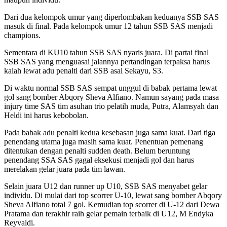
Dari dua kelompok umur yang diperlombakan keduanya SSB SAS
masuk di final. Pada kelompok umur 12 tahun SSB SAS menjadi
champions.
Sementara di KU10 tahun SSB SAS nyaris juara. Di partai final
SSB SAS yang menguasai jalannya pertandingan terpaksa harus
kalah lewat adu penalti dari SSB asal Sekayu, S3.
Di waktu normal SSB SAS sempat unggul di babak pertama lewat
gol sang bomber Abqory Sheva Alfiano. Namun sayang pada masa
injury time SAS tim asuhan trio pelatih muda, Putra, Alamsyah dan
Heldi ini harus kebobolan.
Pada babak adu penalti kedua kesebasan juga sama kuat. Dari tiga
penendang utama juga masih sama kuat. Penentuan pemenang
ditentukan dengan penalti sudden death. Belum beruntung
penendang SSA SAS gagal eksekusi menjadi gol dan harus
merelakan gelar juara pada tim lawan.
Selain juara U12 dan runner up U10, SSB SAS menyabet gelar
individu. Di mulai dari top scorrer U-10, lewat sang bomber Abqory
Sheva Alfiano total 7 gol. Kemudian top scorrer di U-12 dari Dewa
Pratama dan terakhir raih gelar pemain terbaik di U12, M Endyka
Reyvaldi.