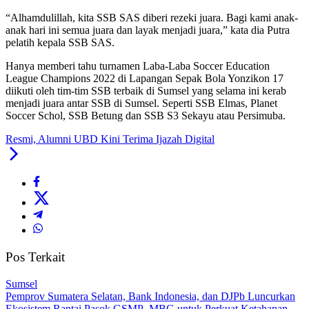
“Alhamdulillah, kita SSB SAS diberi rezeki juara. Bagi kami anak-
anak hari ini semua juara dan layak menjadi juara,” kata dia Putra
pelatih kepala SSB SAS.
Hanya memberi tahu turnamen Laba-Laba Soccer Education
League Champions 2022 di Lapangan Sepak Bola Yonzikon 17
diikuti oleh tim-tim SSB terbaik di Sumsel yang selama ini kerab
menjadi juara antar SSB di Sumsel. Seperti SSB Elmas, Planet
Soccer Schol, SSB Betung dan SSB S3 Sekayu atau Persimuba.
Resmi, Alumni UBD Kini Terima Ijazah Digital
Pos Terkait
Sumsel
Pemprov Sumatera Selatan, Bank Indonesia, dan DJPb Luncurkan
Ekosistem Rantai Pasok GSMP–MBG untuk Perkuat Ketahanan