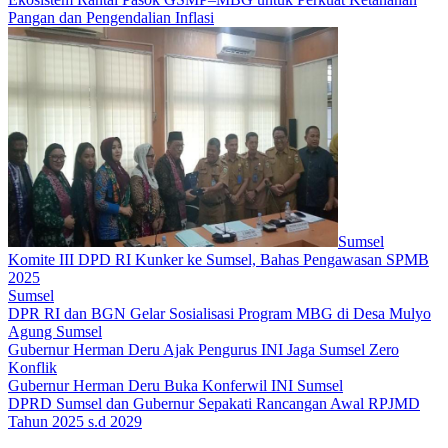
Pangan dan Pengendalian Inflasi
Sumsel
Komite III DPD RI Kunker ke Sumsel, Bahas Pengawasan SPMB
2025
Sumsel
DPR RI dan BGN Gelar Sosialisasi Program MBG di Desa Mulyo
Agung Sumsel
Gubernur Herman Deru Ajak Pengurus INI Jaga Sumsel Zero
Konflik
Gubernur Herman Deru Buka Konferwil INI Sumsel
DPRD Sumsel dan Gubernur Sepakati Rancangan Awal RPJMD
Tahun 2025 s.d 2029