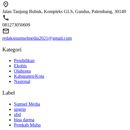
Jalan Tanjung Bubuk, Kompleks GLS, Gandus, Palembang, 30149
081273050609
redaksisumselmedia2021@gmail.com
Kategori
Pendidikan
Ekobis
Olahraga
Kabupaten/Kota
Nasional
Label
Sumsel Media
upgrip
ubd
bina darma
Pemkab Muba