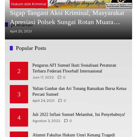
Hukum dan Kriminal
Sigap Tangani Aksi Kriminal, Masyarakat
Apresiasi Polsek Sungai Rotan Muara
pencurian
Enim
April 25, 2021
Popular Posts
Pengurus AFI Sumsel Ikuti Sosialisasi Peraturan
2
Terbaru Federasi Floorball Internasional
Juni 17, 2022
0
Yulian Gunhar dan Ari Tonang Ramaikan Bursa Ketua
3
Percasi Sumsel
April 24, 2021
0
Juli 2022 Inflasi Sumsel Melambat, Ini Penyebabnya!
4
Agustus 3, 2022
0
Alumni Fakultas Hukum Unsri Kenang Tragedi