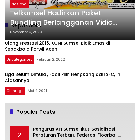
Nasional
Telkomsel Hadirkan Paket
Bundling Berlangganan Vidio
sepakbola
untuk Tonton Keseruan
November 6, 2023
Pertandingan FIFA U-17 World
Ulang Prestasi 2015, KONI Sumsel Bidik Emas di
Cup Indonesia 2023 Dengan
Sepakbola Porwil Aceh
Bonus Kuota Nonton 1 GB
Uncategorized
Februari 2, 2022
Liga Belum Dimulai, Fadli Pilih Hengkang dari SFC, Ini
Alasannya!
Olahraga
Mei 4, 2021
Popular Posts
Pengurus AFI Sumsel Ikuti Sosialisasi
2
Peraturan Terbaru Federasi Floorball