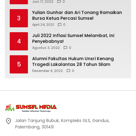
Internasional
Juni 17, 2022
0
Yulian Gunhar dan Ari Tonang Ramaikan
3
Bursa Ketua Percasi Sumsel
April 24, 2021
0
Juli 2022 Inflasi Sumsel Melambat, Ini
4
Penyebabnya!
Agustus 3, 2022
0
Alumni Fakultas Hukum Unsri Kenang
5
Tragedi Lakalantas 28 Tahun Silam
Desember 9, 2022
0
Jalan Tanjung Bubuk, Kompleks GLS, Gandus,
Palembang, 30149