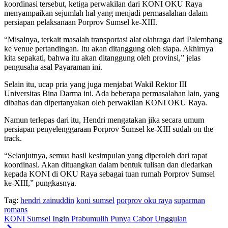
koordinasi tersebut, ketiga perwakilan dari KONI OKU Raya
menyampaikan sejumlah hal yang menjadi permasalahan dalam
persiapan pelaksanaan Porprov Sumsel ke-XIII.
“Misalnya, terkait masalah transportasi alat olahraga dari Palembang
ke venue pertandingan. Itu akan ditanggung oleh siapa. Akhirnya
kita sepakati, bahwa itu akan ditanggung oleh provinsi,” jelas
pengusaha asal Payaraman ini.
Selain itu, ucap pria yang juga menjabat Wakil Rektor III
Universitas Bina Darma ini. Ada beberapa permasalahan lain, yang
dibahas dan dipertanyakan oleh perwakilan KONI OKU Raya.
Namun terlepas dari itu, Hendri mengatakan jika secara umum
persiapan penyelenggaraan Porprov Sumsel ke-XIII sudah on the
track.
“Selanjutnya, semua hasil kesimpulan yang diperoleh dari rapat
koordinasi. Akan dituangkan dalam bentuk tulisan dan diedarkan
kepada KONI di OKU Raya sebagai tuan rumah Porprov Sumsel
ke-XIII,” pungkasnya.
Tag:
hendri zainuddin
koni sumsel
porprov oku raya
suparman
romans
KONI Sumsel Ingin Prabumulih Punya Cabor Unggulan