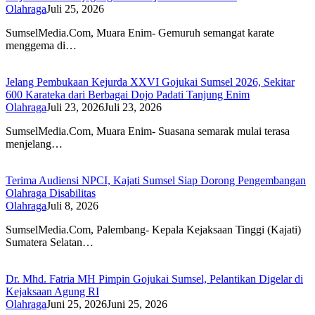
Olahraga
Juli 25, 2026
SumselMedia.Com, Muara Enim- Gemuruh semangat karate
menggema di…
Jelang Pembukaan Kejurda XXVI Gojukai Sumsel 2026, Sekitar
600 Karateka dari Berbagai Dojo Padati Tanjung Enim
Olahraga
Juli 23, 2026
Juli 23, 2026
SumselMedia.Com, Muara Enim- Suasana semarak mulai terasa
menjelang…
Terima Audiensi NPCI, Kajati Sumsel Siap Dorong Pengembangan
Olahraga Disabilitas
Olahraga
Juli 8, 2026
SumselMedia.Com, Palembang- Kepala Kejaksaan Tinggi (Kajati)
Sumatera Selatan…
Dr. Mhd. Fatria MH Pimpin Gojukai Sumsel, Pelantikan Digelar di
Kejaksaan Agung RI
Olahraga
Juni 25, 2026
Juni 25, 2026