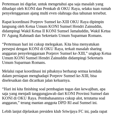
Pertemuan ini digelar, untuk mengetahui apa saja masalah yang
dihadapi oleh KONI dan Pemkab di OKU Raya, selaku tuan rumah
penyelenggaraan ajang multi even olahraga dua tahunan tersebut.
Rapat koordinasi Porprov Sumsel ke-XIII OKU Raya dipimpin
langsung oleh Ketua Umum KONI Sumsel Hendri Zainuddin,
didampingi Wakil Ketua II KONI Sumsel Jamaluddin, Wakil Ketua
IV Agung Rahmadi dan Sekretaris Umum Suparman Romans.
“Pertemuan hari ini cukup melegakan. Kita bisa menyatukan
persepsi dengan KONI di OKU Raya, terkait masalah sharing
anggaran penyelenggaraan Porprov Sumsel ke-XIII,” ungkap Ketua
Umum KONI Sumsel Hendri Zainuddin didampingi Sekretaris
Umum Suparman Romans.
Melalui rapat koordinasi ini pihaknya berharap semua kendala
dalam persiapan menghadapi Porprov Sumsel ke-XIII, bisa
diselesaikan dan dicarikan jalan keluarnya.
“Hari ini kita finishing soal pembagian tugas dan kewajiban, apa
saja yang menjadi tanggungjawab dari KONI Provinsi Sumsel dan
KONI di OKU Raya. Pembahasannya cukup alot, terutama soal
anggaran,” terang mantan anggota DPD RI asal Sumsel ini.
Lebih lanjut dijelaskan presiden klub Sriwijaya FC ini, pada rapat