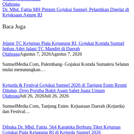
Olahraga
Dr. Mhd. Fatria MH Pimpin Gojukai Sumsel, Pelantikan Digelar di
Kejaksaan Agung RI
Baca Juga
Jelang TC Kejurnas Piala Kejagung RI, Gojukai Komda Sumsel
Imbau Atlet Jalani TC Mandiri di Daerah
Olahraga
Agustus 7, 2026
Agustus 7, 2026
SumselMedia.Com, Palembang- Gojukai Komda Sumatera Selatan
mulai mematangkan…
Kejurda & Festival Gojukai Sumsel 2026 di Tanjung Enim Resmi
Ditutup, Dojo Porsiba Bukit Asam Sabet Juara Umum
Olahraga
Juli 26, 2026
Juli 26, 2026
SumselMedia.Com, Tanjung Enim- Kejuaraan Daerah (Kejurda)
dan Festival…
Dibuka Dr. Mhd. Fatria, 564 Karateka Berburu Tiket Kejurnas
Gojukai Piala Kejagung RI di Kejurda Sumsel 2026