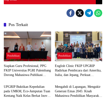
Pos Terkait
Pendidikan
Pendidikan
Siapkan Guru Profesional, PPG
English Clinic FKIP UPGRIP
FKIP Universitas PGRI Palembang
Hadirkan Pembicara dari Amerika,
Dorong Mahasiswa Publikasi
Italia, dan Jepang, Perkuat
Pendidikan
Pendidikan
Artikel Ilmiah
Wawasan Global Mahasiswa
UPGRIP Buktikan Kepedulian
Mengabdi di Lapangan, Mengukir
pada UMKM, Eco-Jumputan Tuan
Generasi Emas 2045: Kisah
Kentang Naik Kelas Berkat Inovasi
Mahasiswa Pendidikan Masyarakat
Pendidikan
Pendidikan
Dosen dan Mahasiswa
Unsri Magang di PLN UP3 Ogan
Ilir