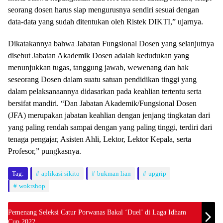
seorang dosen harus siap mengurusnya sendiri sesuai dengan
data-data yang sudah ditentukan oleh Ristek DIKTI,” ujarnya.
Dikatakannya bahwa Jabatan Fungsional Dosen yang selanjutnya
disebut Jabatan Akademik Dosen adalah kedudukan yang
menunjukkan tugas, tanggung jawab, wewenang dan hak
seseorang Dosen dalam suatu satuan pendidikan tinggi yang
dalam pelaksanaannya didasarkan pada keahlian tertentu serta
bersifat mandiri. “Dan Jabatan Akademik/Fungsional Dosen
(JFA) merupakan jabatan keahlian dengan jenjang tingkatan dari
yang paling rendah sampai dengan yang paling tinggi, terdiri dari
tenaga pengajar, Asisten Ahli, Lektor, Lektor Kepala, serta
Profesor,” pungkasnya.
Tag:
aplikasi sikito
bukman lian
upgrip
wokrshop
Pemenang Seleksi Catur Porwanas Bakal ‘Duel’ di Laga Idham
Cup 2022