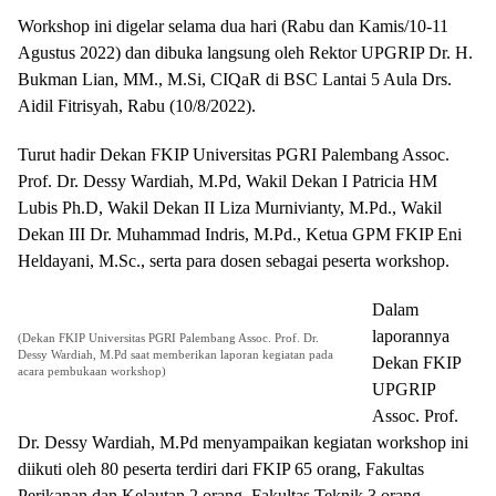
Workshop ini digelar selama dua hari (Rabu dan Kamis/10-11
Agustus 2022) dan dibuka langsung oleh Rektor UPGRIP Dr. H.
Bukman Lian, MM., M.Si, CIQaR di BSC Lantai 5 Aula Drs.
Aidil Fitrisyah, Rabu (10/8/2022).
Turut hadir Dekan FKIP Universitas PGRI Palembang Assoc.
Prof. Dr. Dessy Wardiah, M.Pd, Wakil Dekan I Patricia HM
Lubis Ph.D, Wakil Dekan II Liza Murnivianty, M.Pd., Wakil
Dekan III Dr. Muhammad Indris, M.Pd., Ketua GPM FKIP Eni
Heldayani, M.Sc., serta para dosen sebagai peserta workshop.
Dalam
laporannya
(Dekan FKIP Universitas PGRI Palembang Assoc. Prof. Dr.
Dessy Wardiah, M.Pd saat memberikan laporan kegiatan pada
Dekan FKIP
acara pembukaan workshop)
UPGRIP
Assoc. Prof.
Dr. Dessy Wardiah, M.Pd menyampaikan kegiatan workshop ini
diikuti oleh 80 peserta terdiri dari FKIP 65 orang, Fakultas
Perikanan dan Kelautan 2 orang, Fakultas Teknik 3 orang,