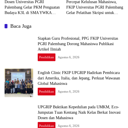
Dosen Universitas PGRI
Percepat Kelulusan Mahasiswa,
Palembang Gelar PKM Penguatan
FKIP Universitas PGRI Palembang
Budaya K3L di SMA YWKA
Gelar Pelatihan Skripsi untuk
Palembang
1.211 Peserta
Baca Juga
Siapkan Guru Profesional, PPG FKIP Universitas
PGRI Palembang Dorong Mahasiswa Publikasi
Artikel Ilmiah
Pendidikan
Agustus 6, 2026
English Clinic FKIP UPGRIP Hadirkan Pembicara
dari Amerika, Italia, dan Jepang, Perkuat Wawasan
Global Mahasiswa
Pendidikan
Agustus 6, 2026
UPGRIP Buktikan Kepedulian pada UMKM, Eco-
Jumputan Tuan Kentang Naik Kelas Berkat Inovasi
Dosen dan Mahasiswa
Pendidikan
Agustus 6, 2026