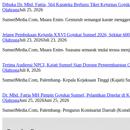
Dibuka Dr. Mhd. Fatria, 564 Karateka Berburu Tiket Kejurnas Gojuk
Olahraga
Juli 25, 2026
SumselMedia.Com, Muara Enim- Gemuruh semangat karate mengg
Jelang Pembukaan Kejurda XXVI Gojukai Sumsel 2026, Sekitar 600 
Olahraga
Juli 23, 2026
Juli 23, 2026
SumselMedia.Com, Muara Enim- Suasana semarak mulai terasa men
Terima Audiensi NPCI, Kajati Sumsel Siap Dorong Pengembangan Ol
Olahraga
Juli 8, 2026
SumselMedia.Com, Palembang- Kepala Kejaksaan Tinggi (Kajati) S
Dr. Mhd. Fatria MH Pimpin Gojukai Sumsel, Pelantikan Digelar di 
Olahraga
Juni 25, 2026
Juni 25, 2026
SumselMedia.Com, Palembang- Pengurus Komisariat Daerah (Komd