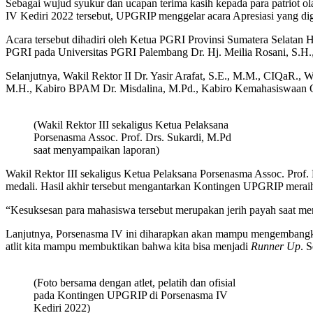
Sebagai wujud syukur dan ucapan terima kasih kepada para patriot ol
IV Kediri 2022 tersebut, UPGRIP menggelar acara Apresiasi yang dig
Acara tersebut dihadiri oleh Ketua PGRI Provinsi Sumatera Selatan 
PGRI pada Universitas PGRI Palembang Dr. Hj. Meilia Rosani, S.H., 
Selanjutnya, Wakil Rektor II Dr. Yasir Arafat, S.E., M.M., CIQaR.
M.H., Kabiro BPAM Dr. Misdalina, M.Pd., Kabiro Kemahasiswaan OKHA
(Wakil Rektor III sekaligus Ketua Pelaksana
Porsenasma Assoc. Prof. Drs. Sukardi, M.Pd
saat menyampaikan laporan)
Wakil Rektor III sekaligus Ketua Pelaksana Porsenasma Assoc. Prof
medali. Hasil akhir tersebut mengantarkan Kontingen UPGRIP merai
“Kesuksesan para mahasiswa tersebut merupakan jerih payah saat me
Lanjutnya, Porsenasma IV ini diharapkan akan mampu mengembangkan 
atlit kita mampu membuktikan bahwa kita bisa menjadi
Runner Up
. 
(Foto bersama dengan atlet, pelatih dan ofisial
pada Kontingen UPGRIP di Porsenasma IV
Kediri 2022)