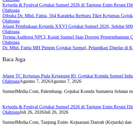
Kejurda & Festival Gojukai Sumsel 2026 di Tanjung Enim Resmi Di
Olahraga
Dibuka Dr. Mhd. Fatria, 564 Karateka Berburu Tiket Kejurnas Gojuk
Olahraga
Jelang Pembukaan Kejurda XXVI Gojukai Sumsel 2026, Sekitar 600 
Olahraga
Terima Audiensi NPCI, Kajati Sumsel Siap Dorong Pengembangan Ol
Olahraga
Dr. Mhd. Fatria MH Pimpin Gojukai Sumsel, Pelantikan Digelar di 
Baca Juga
Jelang TC Kejurnas Piala Kejagung RI, Gojukai Komda Sumsel Imbau
Olahraga
Agustus 7, 2026
Agustus 7, 2026
SumselMedia.Com, Palembang- Gojukai Komda Sumatera Selatan 
Kejurda & Festival Gojukai Sumsel 2026 di Tanjung Enim Resmi Di
Olahraga
Juli 26, 2026
Juli 26, 2026
SumselMedia.Com, Tanjung Enim- Kejuaraan Daerah (Kejurda) dan