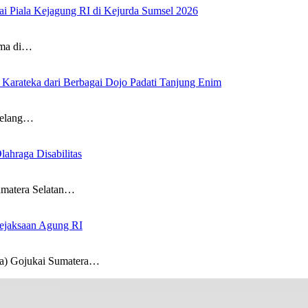
ai Piala Kejagung RI di Kejurda Sumsel 2026
ema di…
Karateka dari Berbagai Dojo Padati Tanjung Enim
jelang…
ahraga Disabilitas
umatera Selatan…
Kejaksaan Agung RI
a) Gojukai Sumatera…