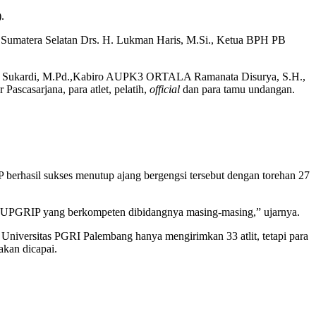
.
si Sumatera Selatan Drs. H. Lukman Haris, M.Si., Ketua BPH PB
. Drs. Sukardi, M.Pd.,Kabiro AUPK3 ORTALA Ramanata Disurya, S.H.,
scasarjana, para atlet, pelatih,
official
dan para tamu undangan.
berhasil sukses menutup ajang bergengsi tersebut dengan torehan 27
en UPGRIP yang berkompeten dibidangnya masing-masing,” ujarnya.
niversitas PGRI Palembang hanya mengirimkan 33 atlit, tetapi para
akan dicapai.