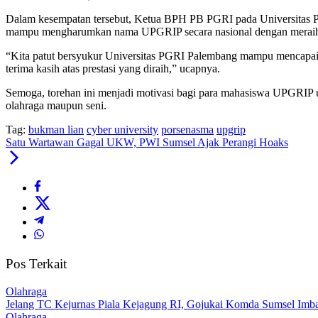
Dalam kesempatan tersebut, Ketua BPH PB PGRI pada Universitas P
mampu mengharumkan nama UPGRIP secara nasional dengan meraih
“Kita patut bersyukur Universitas PGRI Palembang mampu mencapai
terima kasih atas prestasi yang diraih,” ucapnya.
Semoga, torehan ini menjadi motivasi bagi para mahasiswa UPGRIP
olahraga maupun seni.
Tag:
bukman lian
cyber university
porsenasma
upgrip
Satu Wartawan Gagal UKW, PWI Sumsel Ajak Perangi Hoaks
Pos Terkait
Olahraga
Jelang TC Kejurnas Piala Kejagung RI, Gojukai Komda Sumsel Imbau
Olahraga