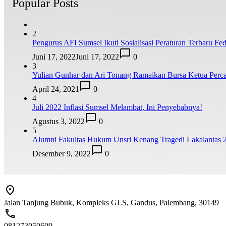
Popular Posts
2
Pengurus AFI Sumsel Ikuti Sosialisasi Peraturan Terbaru Fede
Juni 17, 2022
Juni 17, 2022
0
3
Yulian Gunhar dan Ari Tonang Ramaikan Bursa Ketua Perca
April 24, 2021
0
4
Juli 2022 Inflasi Sumsel Melambat, Ini Penyebabnya!
Agustus 3, 2022
0
5
Alumni Fakultas Hukum Unsri Kenang Tragedi Lakalantas 
Desember 9, 2022
0
Jalan Tanjung Bubuk, Kompleks GLS, Gandus, Palembang, 30149
081273050609