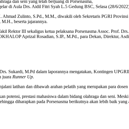
ahraga dan seni yang telah berjuang di Porsenasma,
elar di Aula Drs. Aidil Fitri Syah L.5 Gedung BSC, Selasa (28/6/2022)
H. Ahmad Zulinto, S.Pd., M.M., diwakili oleh Sekretaris PGRI Provin
M.H., beserta jajarannya.
, Wakil Rektor III sekaligus ketua pelaksana Porsenasma Assoc. Prof
LOP Aprizal Rosadian, S.IP., M.Pd., para Dekan, Direktur, Asdir Pa
. Drs. Sukardi, M.Pd dalam laporannya mengatakan, Kontingen UPGRIP 
h juara
Runner Up.
njalani latihan dan dibawah arahan pelatih yang merupakan para dos
potensi, prestasi mahasiswa dalam bidang olahraga dan seni. Meski U
Sehingga diharapkan pada Porsenasma berikutnya akan lebih baik yang 