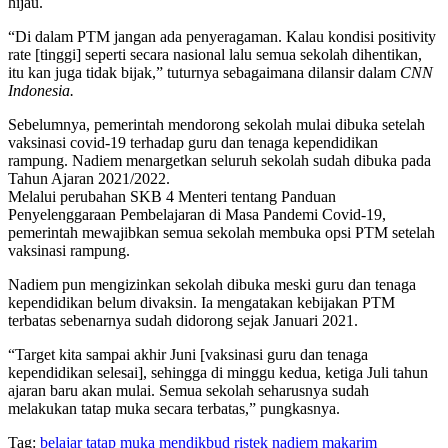
hijau.
“Di dalam PTM jangan ada penyeragaman. Kalau kondisi positivity
rate [tinggi] seperti secara nasional lalu semua sekolah dihentikan,
itu kan juga tidak bijak,” tuturnya sebagaimana dilansir dalam
CNN
Indonesia.
Sebelumnya, pemerintah mendorong sekolah mulai dibuka setelah
vaksinasi covid-19 terhadap guru dan tenaga kependidikan
rampung. Nadiem menargetkan seluruh sekolah sudah dibuka pada
Tahun Ajaran 2021/2022.
Melalui perubahan SKB 4 Menteri tentang Panduan
Penyelenggaraan Pembelajaran di Masa Pandemi Covid-19,
pemerintah mewajibkan semua sekolah membuka opsi PTM setelah
vaksinasi rampung.
Nadiem pun mengizinkan sekolah dibuka meski guru dan tenaga
kependidikan belum divaksin. Ia mengatakan kebijakan PTM
terbatas sebenarnya sudah didorong sejak Januari 2021.
“Target kita sampai akhir Juni [vaksinasi guru dan tenaga
kependidikan selesai], sehingga di minggu kedua, ketiga Juli tahun
ajaran baru akan mulai. Semua sekolah seharusnya sudah
melakukan tatap muka secara terbatas,” pungkasnya.
Tag:
belajar tatap muka
mendikbud ristek
nadiem makarim