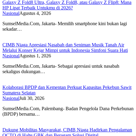
Galaxy Z Fold8 Ultra, Galaxy Z Fold8, atau Galaxy Z Flip8: Mana
HP Lipat Terbaik Untukmu di 2026?
Nasional
Agustus 4, 2026
SumselMedia.Com, Jakarta- Memilih smartphone kini bukan lagi
sekadar…
CIMB Niaga Apresiasi Nasabah dan Seniman Musik Tanah Air
Melalui Konser Kejar Mimpi untuk Indonesia Simfoni Suara Hati
Nasional
Agustus 1, 2026
SumselMedia.Com, Jakarta- Sebagai apresiasi untuk nasabah
sekaligus dukungan…
Kolaborasi BPDP dan Kementan Perkuat Kapasitas Pekebun Sawit
Sumatera Selatan
Nasional
Juli 30, 2026
SumselMedia.Com, Palembang- Badan Pengelola Dana Perkebunan
(BPDP) bersama…
Dukung Mobilitas Masyarakat, CIMB Niaga Hadirkan Pengalaman
OCTO di Halte GBK dan Beragam Solusi Digital