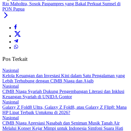
Rio Maholtra, Sosok Paspampres yang Bakal Perkuat Sumsel di
PON Papua
Pos Terkait
Nasional
Kelola Keuangan dan Investasi Kini dalam Satu Pengalaman yang
Lebih Terhubung dengan CIMB Niaga dan Ajaib
Nasional
CIMB Niaga Syariah Dukung Pengembangan Literasi dan Inklusi
Keuangan Syariah di UNIDA Gontor
Nasional
Galaxy Z Fold8 Ultra, Galaxy Z Fold8, atau Galaxy Z Flip8: Mana
HP Lipat Terbaik Untukmu di 2026?
Nasional
CIMB Niaga Apresiasi Nasabah dan Seniman Musik Tanah Air
Melalui Konser Kejar Mimpi untuk Indonesia Simfoni Suara Hati