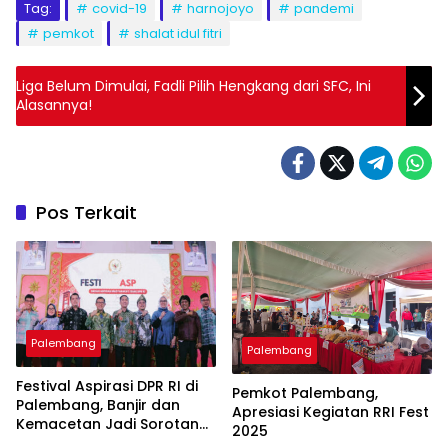
Tag:
covid-19
harnojoyo
pandemi
pemkot
shalat idul fitri
Liga Belum Dimulai, Fadli Pilih Hengkang dari SFC, Ini
Alasannya!
Pos Terkait
Palembang
Palembang
Festival Aspirasi DPR RI di
Pemkot Palembang,
Palembang, Banjir dan
Apresiasi Kegiatan RRI Fest
Kemacetan Jadi Sorotan
2025
Utama