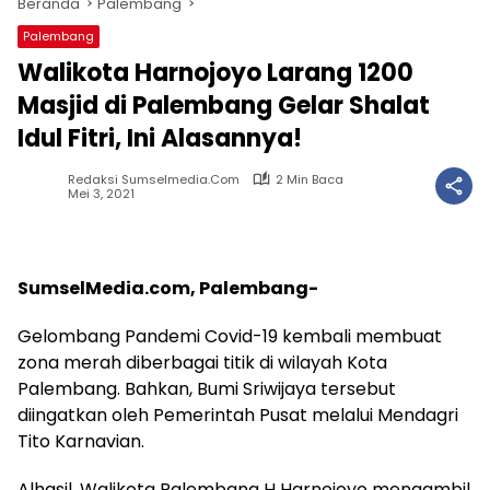
Beranda
Palembang
Palembang
Walikota Harnojoyo Larang 1200
Masjid di Palembang Gelar Shalat
Idul Fitri, Ini Alasannya!
Redaksi Sumselmedia.com
2 Min Baca
Mei 3, 2021
SumselMedia.com, Palembang-
Gelombang Pandemi Covid-19 kembali membuat
zona merah diberbagai titik di wilayah Kota
Palembang. Bahkan, Bumi Sriwijaya tersebut
diingatkan oleh Pemerintah Pusat melalui Mendagri
Tito Karnavian.
Alhasil, Walikota Palembang H Harnojoyo mengambil