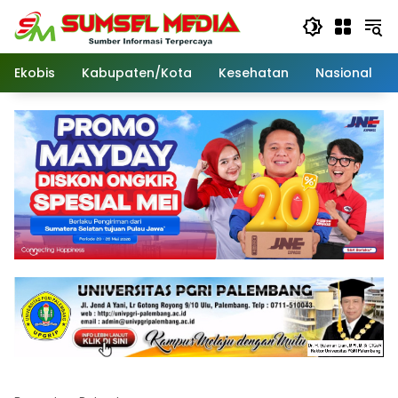
Langsung
ke
konten
Ekobis
Kabupaten/Kota
Kesehatan
Nasional