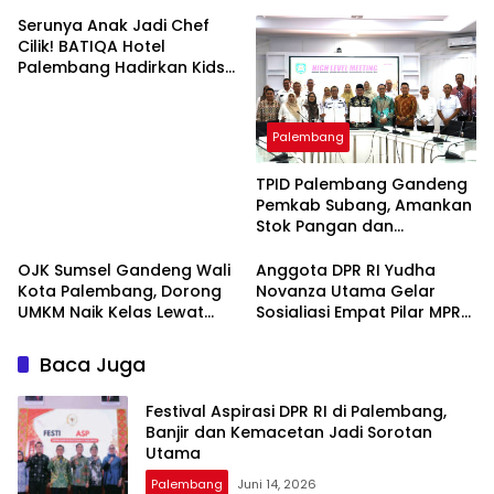
Serunya Anak Jadi Chef
Cilik! BATIQA Hotel
Palembang Hadirkan Kids
Cooking Class Penuh
Edukasi dan Keceriaan
Palembang
TPID Palembang Gandeng
Pemkab Subang, Amankan
Stok Pangan dan
Kendalikan Inflasi
OJK Sumsel Gandeng Wali
Anggota DPR RI Yudha
Kota Palembang, Dorong
Novanza Utama Gelar
UMKM Naik Kelas Lewat
Sosialiasi Empat Pilar MPR
Program Berdaya dan
RI di Palembang
Cerdas
Baca Juga
Festival Aspirasi DPR RI di Palembang,
Banjir dan Kemacetan Jadi Sorotan
Utama
Palembang
Juni 14, 2026