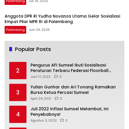
Palembang
Juli 16, 2025
Anggota DPR RI Yudha Novanza Utama Gelar Sosialiasi
Empat Pilar MPR RI di Palembang
Palembang
Juni 29, 2025
Popular Posts
Pengurus AFI Sumsel Ikuti Sosialisasi
2
Peraturan Terbaru Federasi Floorball
Internasional
Juni 17, 2022
0
Yulian Gunhar dan Ari Tonang Ramaikan
3
Bursa Ketua Percasi Sumsel
April 24, 2021
0
Juli 2022 Inflasi Sumsel Melambat, Ini
4
Penyebabnya!
Agustus 3, 2022
0