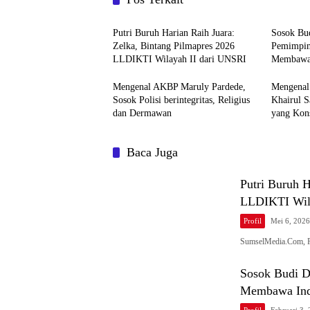
Profil
Profil
Putri Buruh Harian Raih Juara:
Sosok Bu
Zelka, Bintang Pilmapres 2026
Pemimpin
LLDIKTI Wilayah II dari UNSRI
Membawa 
Mengenal AKBP Maruly Pardede,
Mengenal
Sosok Polisi berintegritas, Religius
Khairul S
dan Dermawan
yang Kon
Baca Juga
Putri Buruh H
LLDIKTI Wil
Profil
Mei 6, 2026
SumselMedia.Com, P
Sosok Budi D
Membawa Ind