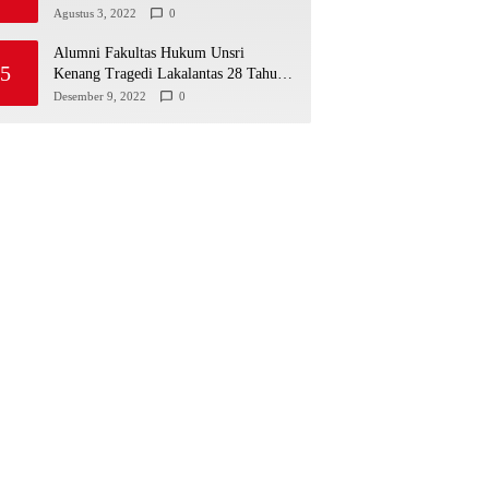
Agustus 3, 2022
0
Alumni Fakultas Hukum Unsri
5
Kenang Tragedi Lakalantas 28 Tahun
Silam
Desember 9, 2022
0