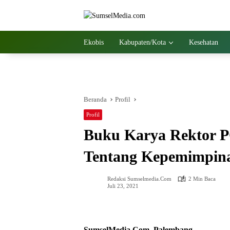
Langsung
ke
konten
Ekobis
Kabupaten/Kota
Kesehatan
Beranda
Profil
Profil
Buku Karya Rektor P
Tentang Kepemimpin
Redaksi Sumselmedia.com
2 Min Baca
Juli 23, 2021
SumselMedia.Com, Palembang-