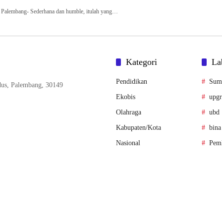
alembang- Sederhana dan humble, itulah yang…
Kategori
La
Pendidikan
Sum
us, Palembang, 30149
Ekobis
upgr
Olahraga
ubd
Kabupaten/Kota
bina
Nasional
Pem