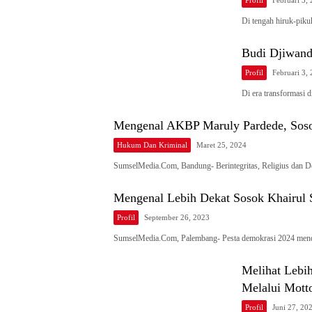
Profil
Februari 3,
Di tengah hiruk-piku
Budi Djiwand
Profil
Februari 3,
Di era transformasi 
Mengenal AKBP Maruly Pardede, Sosok 
Hukum Dan Kriminal
Maret 25, 2024
SumselMedia.Com, Bandung- Berintegritas, Religius dan 
Mengenal Lebih Dekat Sosok Khairul 
Profil
September 26, 2023
SumselMedia.Com, Palembang- Pesta demokrasi 2024 men
Melihat Lebih
Melalui Mott
Profil
Juni 27, 20