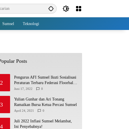
Sumsel
Teknologi
Popular Posts
Pengurus AFI Sumsel Ikuti Sosialisasi
2
Peraturan Terbaru Federasi Floorball
Internasional
Juni 17, 2022
0
Yulian Gunhar dan Ari Tonang
3
Ramaikan Bursa Ketua Percasi Sumsel
April 24, 2021
0
Juli 2022 Inflasi Sumsel Melambat,
4
Ini Penyebabnya!