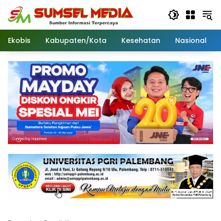
Langsung
ke
konten
Ekobis
Kabupaten/Kota
Kesehatan
Nasional