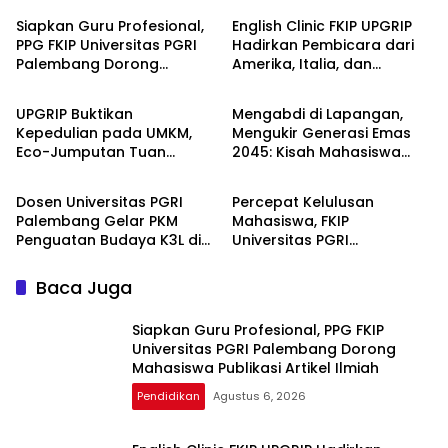
Siapkan Guru Profesional,
English Clinic FKIP UPGRIP
PPG FKIP Universitas PGRI
Hadirkan Pembicara dari
Palembang Dorong
Amerika, Italia, dan
Pendidikan
Pendidikan
Mahasiswa Publikasi Artikel
Jepang, Perkuat Wawasan
Ilmiah
Global Mahasiswa
UPGRIP Buktikan
Mengabdi di Lapangan,
Kepedulian pada UMKM,
Mengukir Generasi Emas
Eco-Jumputan Tuan
2045: Kisah Mahasiswa
Pendidikan
Pendidikan
Kentang Naik Kelas Berkat
Pendidikan Masyarakat
Inovasi Dosen dan
Unsri Magang di PLN UP3
Dosen Universitas PGRI
Percepat Kelulusan
Mahasiswa
Ogan Ilir
Palembang Gelar PKM
Mahasiswa, FKIP
Penguatan Budaya K3L di
Universitas PGRI
SMA YWKA Palembang
Palembang Gelar
Pelatihan Skripsi untuk 1.211
Baca Juga
Peserta
Siapkan Guru Profesional, PPG FKIP
Universitas PGRI Palembang Dorong
Mahasiswa Publikasi Artikel Ilmiah
Pendidikan
Agustus 6, 2026