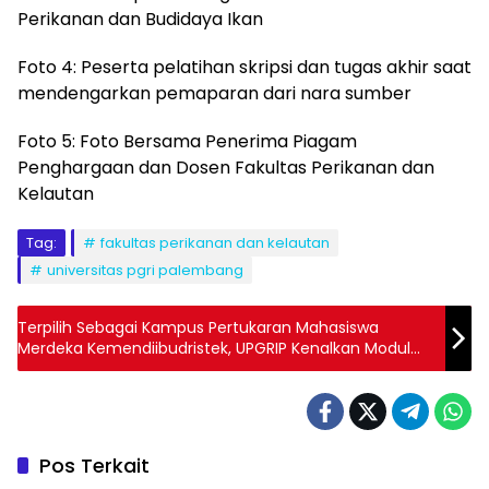
Perikanan dan Budidaya Ikan
Foto 4: Peserta pelatihan skripsi dan tugas akhir saat
mendengarkan pemaparan dari nara sumber
Foto 5: Foto Bersama Penerima Piagam
Penghargaan dan Dosen Fakultas Perikanan dan
Kelautan
Tag:
fakultas perikanan dan kelautan
universitas pgri palembang
Terpilih Sebagai Kampus Pertukaran Mahasiswa
Merdeka Kemendiibudristek, UPGRIP Kenalkan Modul
Nusantara ke Mahasiswa
Pos Terkait
Pendidikan
Pendidikan