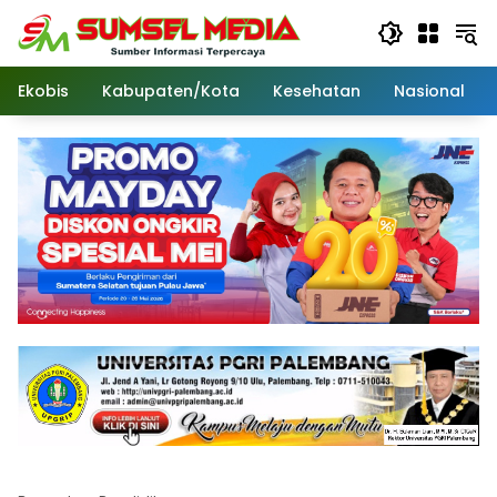
Langsung
ke
konten
Ekobis
Kabupaten/Kota
Kesehatan
Nasional