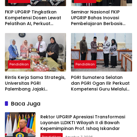
FKIP UPGRIP Tingkatkan
Seminar Nasional FKIP
Kompetensi Dosen Lewat
UPGRIP Bahas Inovasi
Pelatihan AI, Perkuat
Pembelajaran Berbasis
Komitmen Jadi Kampus
Teknologi dan Kearifan
Berbasis Inovasi Digital
Lokal, Hadirkan Pakar
Nasional
Pendidikan
Pendidikan
Rintis Kerja Sama Strategis,
PGRI Sumatera Selatan
Universitas PGRI
dan PGRI Ogan Ilir Perkuat
Palembang Jajaki
Kompetensi Guru Melalui
Kolaborasi dengan
Akselerasi Penulisan Karya
Pemerintah Kabupaten
Ilmiah
Baca Juga
Mesuji
Rektor UPGRIP Apresiasi Transformasi
Layanan LLDIKTI Wilayah II di Bawah
Kepemimpinan Prof. Ishaq Iskandar
Pendidikan
Agustus 7, 2026