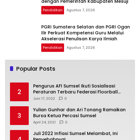
dengan Pemerintah Kabupaten Mesuji
Pendidikan
Agustus 7, 2026
PGRI Sumatera Selatan dan PGRI Ogan
Ilir Perkuat Kompetensi Guru Melalui
Akselerasi Penulisan Karya Ilmiah
Pendidikan
Agustus 7, 2026
Popular Posts
Pengurus AFI Sumsel Ikuti Sosialisasi
2
Peraturan Terbaru Federasi Floorball
Internasional
Juni 17, 2022
0
Yulian Gunhar dan Ari Tonang Ramaikan
3
Bursa Ketua Percasi Sumsel
April 24, 2021
0
Juli 2022 Inflasi Sumsel Melambat, Ini
4
Penyebabnya!