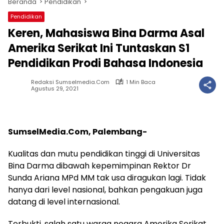
Beranda
Pendidikan
Pendidikan
Keren, Mahasiswa Bina Darma Asal
Amerika Serikat Ini Tuntaskan S1
Pendidikan Prodi Bahasa Indonesia
Redaksi Sumselmedia.com
1 Min Baca
Agustus 29, 2021
SumselMedia.Com, Palembang-
Kualitas dan mutu pendidikan tinggi di Universitas
Bina Darma dibawah kepemimpinan Rektor Dr
Sunda Ariana MPd MM tak usa diragukan lagi. Tidak
hanya dari level nasional, bahkan pengakuan juga
datang di level internasional.
Terbukti, salah satu warga negara Amerika Serikat,