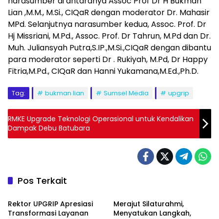
narasumber di antaranya Assoc Prof Dr H Bukman
Lian ,M.M., M.Si., CIQaR dengan moderator Dr. Mahasir
MPd. Selanjutnya narasumber kedua, Assoc. Prof. Dr
Hj Missriani, M.Pd., Assoc. Prof. Dr Tahrun, M.Pd dan Dr.
Muh. Juliansyah Putra,S.IP.,M.Si.,CIQaR dengan dibantu
para moderator seperti Dr . Rukiyah, M.Pd, Dr Happy
Fitria,M.Pd., CIQaR dan Hanni Yukamana,M.Ed.,Ph.D.
Tag:
bukman lian
Sumsel Media
upgrip
RMKE Upgrade Teknologi Operasional untuk Kendalikan
Dampak Debu Batubara
Pos Terkait
Pendidikan
Pendidikan
Rektor UPGRIP Apresiasi
Merajut Silaturahmi,
Transformasi Layanan
Menyatukan Langkah,