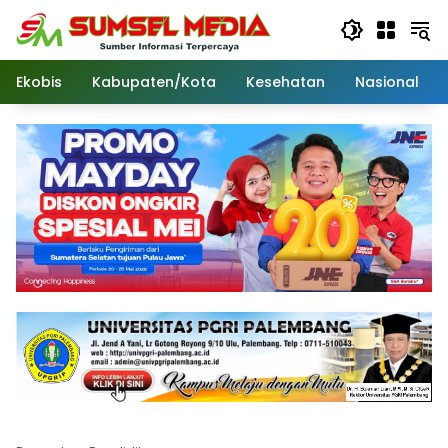
Langsung
ke
konten
Ekobis
Kabupaten/Kota
Kesehatan
Nasional