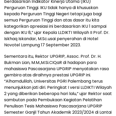
berdasarkan Indikator Kinerja Utama (IKU)
Perguruan Tinggi. IKU tidak hanya di khususkan
kepada Perguruan Tinggi Negeri tetapi juga bagi
semua Perguruan Tinggi dan atas dasar itu kita
kategorikan apresiasi ini berdasarkan IKU 1 sampai
dengan IKU 8,” ujar Kepala LLDIKTI Wilayah II Prof. Dr.
Iskhaq Iskandar, M.Sc.usai penyerahan di Hotel
Novotel Lampung 17 September 2023.
Sementara itu, Rektor UPGRIP, Assoc. Prof. Dr. H.
Bukman Lian, M.M.,M.Si.CIQaR di hadapan para
mahasiswa Pascasarjana UPGRIP menyatakan rasa
gembira atas diraihnya prestasi UPGRIP ini.
“Alhamdulilah, Universitas PGRI Palembang terus
menunjukkan jati diri. Peringkat I versi LLDIKTI Wilayah
2 yang diberikan beberapa hari lalu,” ujar Rektor saat
sambutan pada Pembukaan Kegiatan Pelatihan
Penulisan Tesis Mahasiswa Pascasarjana UPGRIP
Semester Ganjil Tahun Akademik 2023/2024 di Lantai