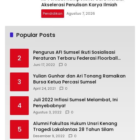
Akselerasi Penulisan Karya Ilmiah
Pendidikan
Agustus 7, 2026
Popular Posts
Pengurus AFI Sumsel Ikuti Sosialisasi
2
Peraturan Terbaru Federasi Floorball
Internasional
Juni 17, 2022
0
Yulian Gunhar dan Ari Tonang Ramaikan
3
Bursa Ketua Percasi Sumsel
April 24, 2021
0
Juli 2022 Inflasi Sumsel Melambat, Ini
4
Penyebabnya!
Agustus 3, 2022
0
Alumni Fakultas Hukum Unsri Kenang
5
Tragedi Lakalantas 28 Tahun Silam
Desember 9, 2022
0