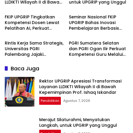
LLDIKTI Wilayah II di Bawah
untuk UPGRIP yang Unggul
Pendidikan
Pendidikan
Kepemimpinan Prof. Ishaq
Iskandar
FKIP UPGRIP Tingkatkan
Seminar Nasional FKIP
Kompetensi Dosen Lewat
UPGRIP Bahas Inovasi
Pelatihan AI, Perkuat
Pembelajaran Berbasis
Pendidikan
Pendidikan
Komitmen Jadi Kampus
Teknologi dan Kearifan
Berbasis Inovasi Digital
Lokal, Hadirkan Pakar
Rintis Kerja Sama Strategis,
PGRI Sumatera Selatan
Nasional
Universitas PGRI
dan PGRI Ogan Ilir Perkuat
Palembang Jajaki
Kompetensi Guru Melalui
Kolaborasi dengan
Akselerasi Penulisan Karya
Pemerintah Kabupaten
Ilmiah
Baca Juga
Mesuji
Rektor UPGRIP Apresiasi Transformasi
Layanan LLDIKTI Wilayah II di Bawah
Kepemimpinan Prof. Ishaq Iskandar
Pendidikan
Agustus 7, 2026
Merajut Silaturahmi, Menyatukan
Langkah, untuk UPGRIP yang Unggul