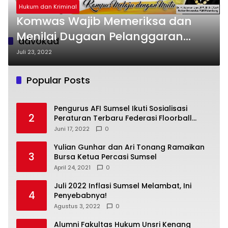
Hukum dan Kriminal
Komwas Wajib Memeriksa dan
Menilai Dugaan Pelanggaran
advokad
Kode Etik Advokat
Juli 23, 2022
Popular Posts
Pengurus AFI Sumsel Ikuti Sosialisasi
2
Peraturan Terbaru Federasi Floorball
Internasional
Juni 17, 2022
0
Yulian Gunhar dan Ari Tonang Ramaikan
3
Bursa Ketua Percasi Sumsel
April 24, 2021
0
Juli 2022 Inflasi Sumsel Melambat, Ini
4
Penyebabnya!
Agustus 3, 2022
0
Alumni Fakultas Hukum Unsri Kenang