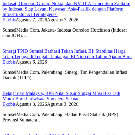
Indosat, Ooredoo Group, Nokia, dan NVIDIA Luncurkan Zankore
by Indosat, Siap Layani Kawasan Asia-Pasifik dengan Platform
Infrastruktur AI Terintegerasi
Ekobis
Agustus 7, 2026
Agustus 7, 2026
SumselMedia.Com, Jakarta- Indosat Ooredoo Hutchison (Indosat
atau IOH)…
Sinergi TPID Sumsel Berhasil Tekan Inflasi, BI: Stabilitas Harga
Tetap Terjaga di Tengah Tantangan El Nino dan Tahun Ajaran Baru
Ekobis
Agustus 6, 2026
SumselMedia.Com, Palembang- Sinergi Tim Pengendalian Inflasi
Daerah (TPID)…
Belajar dari Malaysia, BPS Nilai Susur Sungai Musi Bisa Jadi
Motor Baru Pariwisata Sumatera Selatan
Ekobis
Agustus 3, 2026
Agustus 3, 2026
SumselMedia.Com, Palembang- Badan Pusat Statistik (BPS)
Provinsi Sumatera…