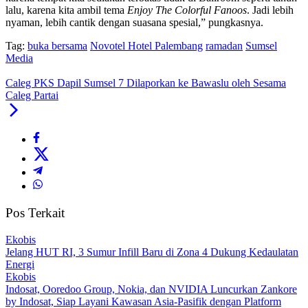
lalu, karena kita ambil tema
Enjoy The Colorful Fanoos
. Jadi lebih
nyaman, lebih cantik dengan suasana spesial,” pungkasnya.
Tag:
buka bersama
Novotel Hotel Palembang
ramadan
Sumsel
Media
Caleg PKS Dapil Sumsel 7 Dilaporkan ke Bawaslu oleh Sesama
Caleg Partai
Pos Terkait
Ekobis
Jelang HUT RI, 3 Sumur Infill Baru di Zona 4 Dukung Kedaulatan
Energi
Ekobis
Indosat, Ooredoo Group, Nokia, dan NVIDIA Luncurkan Zankore
by Indosat, Siap Layani Kawasan Asia-Pasifik dengan Platform