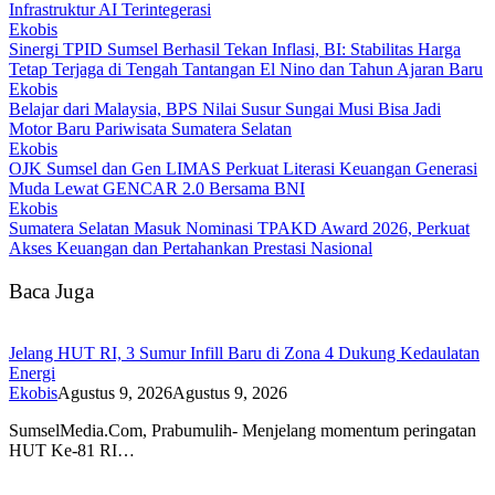
Infrastruktur AI Terintegerasi
Ekobis
Sinergi TPID Sumsel Berhasil Tekan Inflasi, BI: Stabilitas Harga
Tetap Terjaga di Tengah Tantangan El Nino dan Tahun Ajaran Baru
Ekobis
Belajar dari Malaysia, BPS Nilai Susur Sungai Musi Bisa Jadi
Motor Baru Pariwisata Sumatera Selatan
Ekobis
OJK Sumsel dan Gen LIMAS Perkuat Literasi Keuangan Generasi
Muda Lewat GENCAR 2.0 Bersama BNI
Ekobis
Sumatera Selatan Masuk Nominasi TPAKD Award 2026, Perkuat
Akses Keuangan dan Pertahankan Prestasi Nasional
Baca Juga
Jelang HUT RI, 3 Sumur Infill Baru di Zona 4 Dukung Kedaulatan
Energi
Ekobis
Agustus 9, 2026
Agustus 9, 2026
SumselMedia.Com, Prabumulih- Menjelang momentum peringatan
HUT Ke-81 RI…