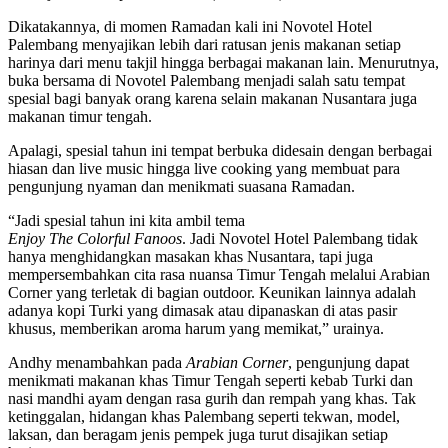
Dikatakannya, di momen Ramadan kali ini Novotel Hotel
Palembang menyajikan lebih dari ratusan jenis makanan setiap
harinya dari menu takjil hingga berbagai makanan lain. Menurutnya,
buka bersama di Novotel Palembang menjadi salah satu tempat
spesial bagi banyak orang karena selain makanan Nusantara juga
makanan timur tengah.
Apalagi, spesial tahun ini tempat berbuka didesain dengan berbagai
hiasan dan live music hingga live cooking yang membuat para
pengunjung nyaman dan menikmati suasana Ramadan.
“Jadi spesial tahun ini kita ambil tema
Enjoy The Colorful Fanoos
. Jadi Novotel Hotel Palembang tidak
hanya menghidangkan masakan khas Nusantara, tapi juga
mempersembahkan cita rasa nuansa Timur Tengah melalui Arabian
Corner yang terletak di bagian outdoor. Keunikan lainnya adalah
adanya kopi Turki yang dimasak atau dipanaskan di atas pasir
khusus, memberikan aroma harum yang memikat,” urainya.
Andhy menambahkan pada
Arabian Corner
, pengunjung dapat
menikmati makanan khas Timur Tengah seperti kebab Turki dan
nasi mandhi ayam dengan rasa gurih dan rempah yang khas. Tak
ketinggalan, hidangan khas Palembang seperti tekwan, model,
laksan, dan beragam jenis pempek juga turut disajikan setiap