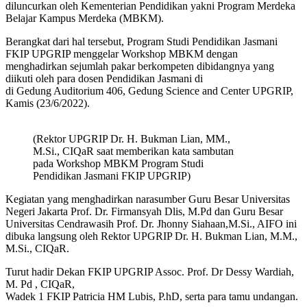
diluncurkan oleh Kementerian Pendidikan yakni Program Merdeka
Belajar Kampus Merdeka (MBKM).
Berangkat dari hal tersebut, Program Studi Pendidikan Jasmani
FKIP UPGRIP menggelar Workshop MBKM dengan
menghadirkan sejumlah pakar berkompeten dibidangnya yang
diikuti oleh para dosen Pendidikan Jasmani di
di Gedung Auditorium 406, Gedung Science and Center UPGRIP,
Kamis (23/6/2022).
(Rektor UPGRIP Dr. H. Bukman Lian, MM.,
M.Si., CIQaR saat memberikan kata sambutan
pada Workshop MBKM Program Studi
Pendidikan Jasmani FKIP UPGRIP)
Kegiatan yang menghadirkan narasumber Guru Besar Universitas
Negeri Jakarta Prof. Dr. Firmansyah Dlis, M.Pd dan Guru Besar
Universitas Cendrawasih Prof. Dr. Jhonny Siahaan,M.Si., AIFO ini
dibuka langsung oleh Rektor UPGRIP Dr. H. Bukman Lian, M.M.,
M.Si., CIQaR.
Turut hadir Dekan FKIP UPGRIP Assoc. Prof. Dr Dessy Wardiah,
M. Pd , CIQaR,
Wadek 1 FKIP Patricia HM Lubis, P.hD, serta para tamu undangan.