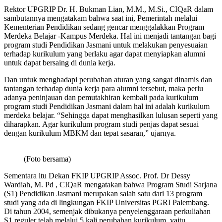
Rektor UPGRIP Dr. H. Bukman Lian, M.M., M.Si., CIQaR dalam
sambutannya mengatakam bahwa saat ini, Pemerintah melalui
Kementerian Pendidikan sedang gencar menggalakkan Program
Merdeka Belajar -Kampus Merdeka. Hal ini menjadi tantangan bagi
program studi Pendidikan Jasmani untuk melakukan penyesuaian
terhadap kurikulum yang berlaku agar dapat menyiapkan alumni
untuk dapat bersaing di dunia kerja.
Dan untuk menghadapi perubahan aturan yang sangat dinamis dan
tantangan terhadap dunia kerja para alumni tersebut, maka perlu
adanya peninjauan dan pemutakhiran kembali pada kurikulum
program studi Pendidikan Jasmani dalam hal ini adalah kurikulum
merdeka belajar. “Sehingga dapat menghasilkan lulusan seperti yang
diharapkan. Agar kurikulum program studi penjas dapat sesuai
dengan kurikulum MBKM dan tepat sasaran,” ujarnya.
(Foto bersama)
Sementara itu Dekan FKIP UPGRIP Assoc. Prof. Dr Dessy
Wardiah, M. Pd , CIQaR mengatakan bahwa Program Studi Sarjana
(S1) Pendidikan Jasmani merupakan salah satu dari 13 program
studi yang ada di lingkungan FKIP Universitas PGRI Palembang.
Di tahun 2004, semenjak dibukanya penyelenggaraan perkuliahan
S1 reguler telah melalui 5 kali perubahan kurikulum, yaitu