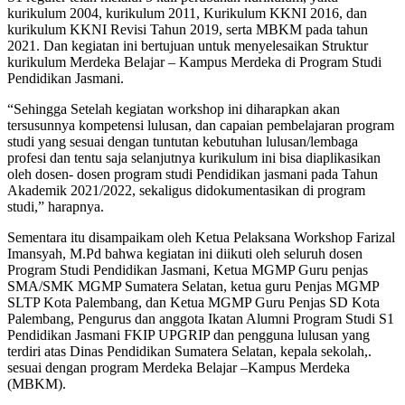
kurikulum 2004, kurikulum 2011, Kurikulum KKNI 2016, dan
kurikulum KKNI Revisi Tahun 2019, serta MBKM pada tahun
2021. Dan kegiatan ini bertujuan untuk menyelesaikan Struktur
kurikulum Merdeka Belajar – Kampus Merdeka di Program Studi
Pendidikan Jasmani.
“Sehingga Setelah kegiatan workshop ini diharapkan akan
tersusunnya kompetensi lulusan, dan capaian pembelajaran program
studi yang sesuai dengan tuntutan kebutuhan lulusan/lembaga
profesi dan tentu saja selanjutnya kurikulum ini bisa diaplikasikan
oleh dosen- dosen program studi Pendidikan jasmani pada Tahun
Akademik 2021/2022, sekaligus didokumentasikan di program
studi,” harapnya.
Sementara itu disampaikam oleh Ketua Pelaksana Workshop Farizal
Imansyah, M.Pd bahwa kegiatan ini diikuti oleh seluruh dosen
Program Studi Pendidikan Jasmani, Ketua MGMP Guru penjas
SMA/SMK MGMP Sumatera Selatan, ketua guru Penjas MGMP
SLTP Kota Palembang, dan Ketua MGMP Guru Penjas SD Kota
Palembang, Pengurus dan anggota Ikatan Alumni Program Studi S1
Pendidikan Jasmani FKIP UPGRIP dan pengguna lulusan yang
terdiri atas Dinas Pendidikan Sumatera Selatan, kepala sekolah,.
sesuai dengan program Merdeka Belajar –Kampus Merdeka
(MBKM).