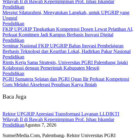
Wilayah II di Bawah Kepemimpinan Prof. Ishaq Iskandar
Pendidikan
Merajut Silaturahmi, Menyatukan Langkah, untuk UPGRIP yang
Unggul
Pendidikan
FKIP UPGRIP Tingkatkan Kompetensi Dosen Lewat Pelatihan AI,
Perkuat Komitmen Jadi Kampus Berbasis Inovasi Digital
Pendidikan
Seminar Nasional FKIP UPGRIP Bahas Inovasi Pembelajaran
Berbasis Teknologi dan Kearifan Lokal, Hadirkan Pakar Nasional
Pendidikan
Rintis Kerja Sama Strategis, Universitas PGRI Palembang Jajaki
Kolaborasi dengan Pemerintah Kabupaten Mesuji
Pendidikan
PGRI Sumatera Selatan dan PGRI Ogan Ilir Perkuat Kompetensi
Guru Melalui Akselerasi Penulisan Karya Ilmiah
Baca Juga
Rektor UPGRIP Apresiasi Transformasi Layanan LLDIKTI
Wilayah II di Bawah Kepemimpinan Prof. Ishaq Iskandar
Pendidikan
Agustus 7, 2026
SumselMedia.Com, Palembang- Rektor Universitas PGRI